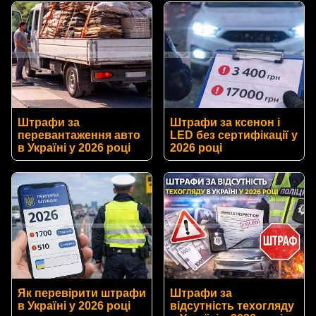
Штрафи за
Штрафи за ксенон і
перевантаження авто
LED без сертифікації у
в Україні у 2026 році
2026 році
Як перевірити штрафи
Штрафи за
в Україні у 2026 році
відсутність техогляду