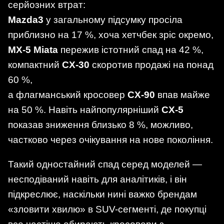
серйозних втрат:
Mazda3
у загальному підсумку просіла
приблизно на 17 %, хоча хетчбек зріс окремо,
MX-5 Miata
пережив істотний спад на 42 %,
компактний
CX-30
скоротив продажі на понад
60 %,
а флагманський кросовер
CX-90
впав майже
на 50 %. Навіть найпопулярніший
CX-5
показав зниження близько 8 %, можливо,
частково через очікування на нове покоління.
Такий одностайний спад серед моделей —
несподіваний навіть для аналітиків, і він
підкреслює, наскільки нині важко брендам
«зловити хвилю» в SUV-сегменті, де покупці