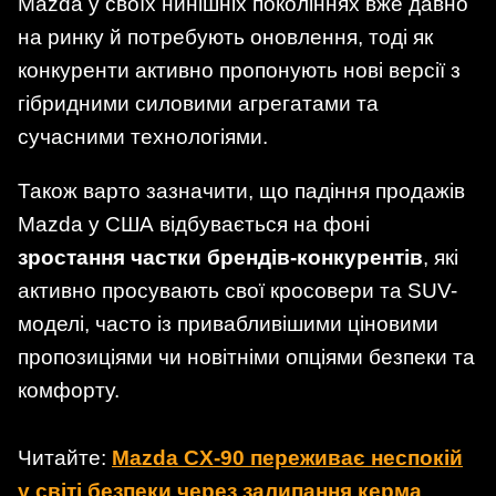
Mazda у своїх нинішніх поколіннях вже давно
на ринку й потребують оновлення, тоді як
конкуренти активно пропонують нові версії з
гібридними силовими агрегатами та
сучасними технологіями.
Також варто зазначити, що падіння продажів
Mazda у США відбувається на фоні
зростання частки брендів-конкурентів
, які
активно просувають свої кросовери та SUV-
моделі, часто із привабливішими ціновими
пропозиціями чи новітніми опціями безпеки та
комфорту.
Читайте:
Mazda CX-90 переживає неспокій
у світі безпеки через залипання керма