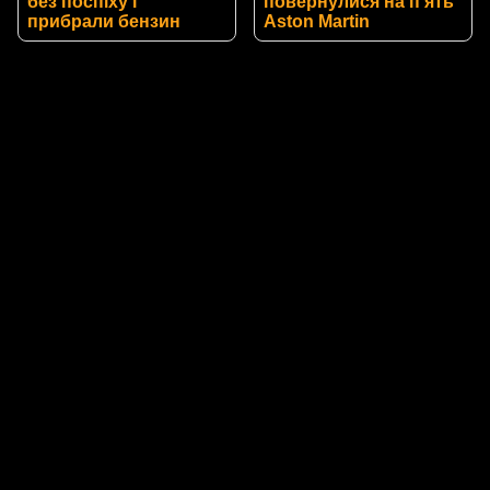
без поспіху і
повернулися на п’ять
прибрали бензин
Aston Martin