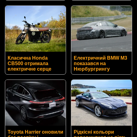
Класична Honda
Електричний BMW M3
CB500 отримала
показався на
електричне серце
Нюрбургрингу
Toyota Harrier оновили
Рідкісні кольори