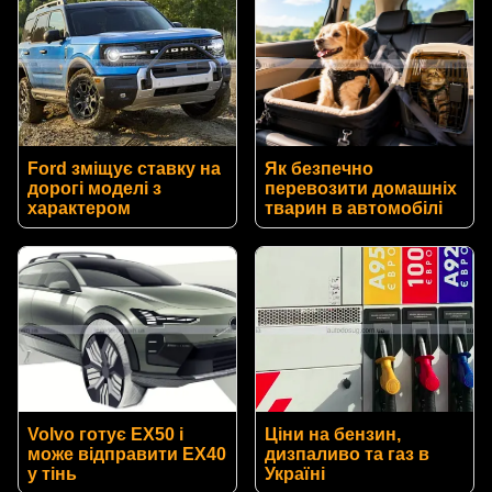
Ford зміщує ставку на
Як безпечно
дорогі моделі з
перевозити домашніх
характером
тварин в автомобілі
Volvo готує EX50 і
Ціни на бензин,
може відправити EX40
дизпаливо та газ в
у тінь
Україні