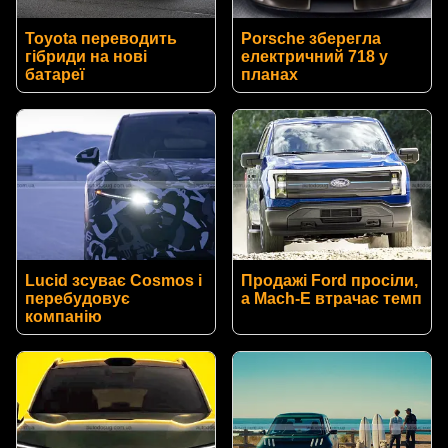
Toyota переводить
Porsche зберегла
гібриди на нові
електричний 718 у
батареї
планах
Lucid зсуває Cosmos і
Продажі Ford просіли,
перебудовує
а Mach-E втрачає темп
компанію