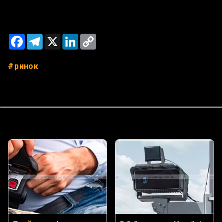
Facebook
Telegram
X
LinkedIn
Copy
Link
ринок