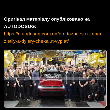
Оригінал матеріалу опубліковано на
AUTODOSUG:
https://autodosug.com.ua/prodazhi-ev-u-kanadi-
zletily-a-dylery-chekaiut-vyplat/