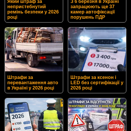
Який штраф за
З 6 березня в Україні
непристебнутий
запрацюють ще 37
ремінь безпеки у 2026
камер автофіксації
році
порушень ПДР
Штрафи за
Штрафи за ксенон і
перевантаження авто
LED без сертифікації у
в Україні у 2026 році
2026 році