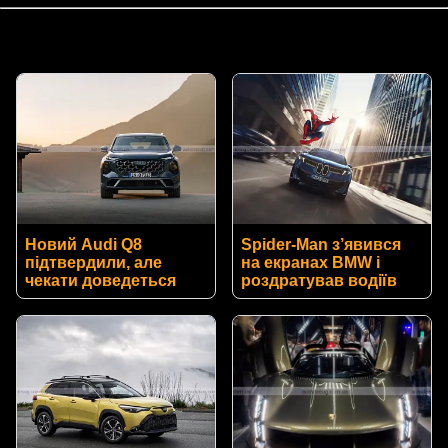
Новий Audi Q8
Spider-Man з’явився
підтвердили, але
на екранах BMW і
чекати доведеться
роздратував водіїв