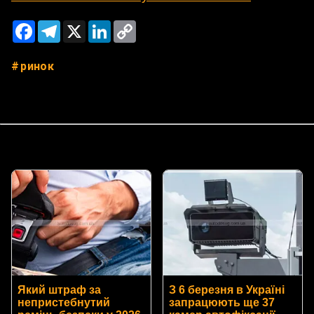
Facebook
Telegram
X
LinkedIn
Copy
Link
ринок
Який штраф за
З 6 березня в Україні
непристебнутий
запрацюють ще 37