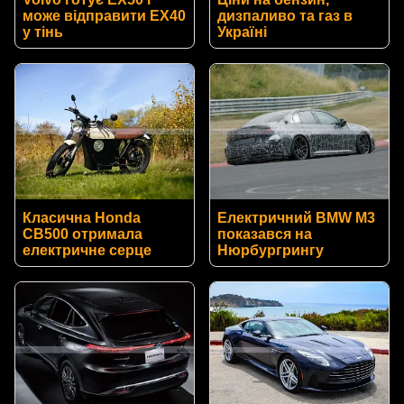
може відправити EX40
дизпаливо та газ в
у тінь
Україні
Класична Honda
Електричний BMW M3
CB500 отримала
показався на
електричне серце
Нюрбургрингу