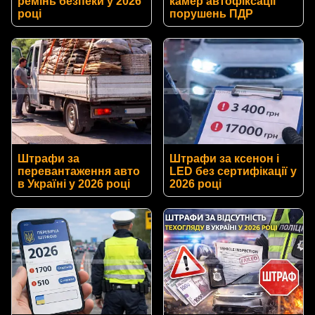
ремінь безпеки у 2026
камер автофіксації
році
порушень ПДР
Штрафи за
Штрафи за ксенон і
перевантаження авто
LED без сертифікації у
в Україні у 2026 році
2026 році