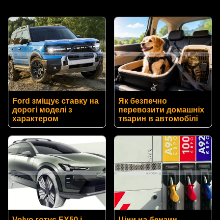
Ford зміщує ставку на
Як безпечно
дорогі моделі з
перевозити домашніх
характером
тварин в автомобілі
Volvo готує EX50 і
Ціни на бензин,