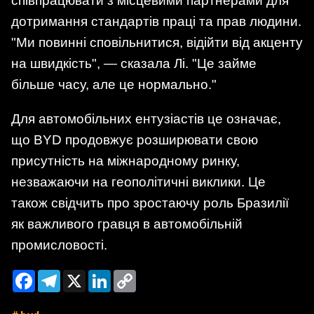
співпрацювати з місцевими партнерами для
дотримання стандартів праці та прав людини.
"Ми повинні сповільнитися, відійти від акценту
на швидкість", — сказала Лі. "Це займе
більше часу, але це нормально."
Для автомобільних ентузіастів це означає,
що BYD продовжує розширювати свою
присутність на міжнародному ринку,
незважаючи на геополітичні виклики. Це
також свідчить про зростаючу роль Бразилії
як важливого гравця в автомобільній
промисловості.
Facebook
Telegram
X
LinkedIn
Copy
Link