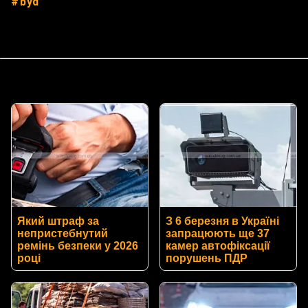
byd
Який штраф за
З 6 березня в Україні
непристебнутий
запрацюють ще 37
ремінь безпеки у 2026
камер автофіксації
році
порушень ПДР