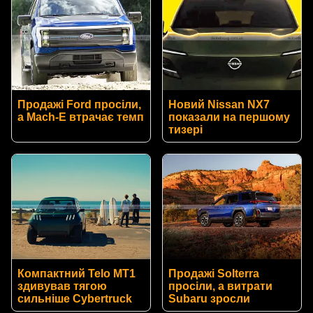
Продажі Ford просіли,
Новий Nissan NX7
а Mach-E втрачає темп
показали на першому
тизері
Компактний Telo MT1
Продажі Solterra
здивував тягою
просіли, а витрати
сильніше Cybertruck
Subaru зросли