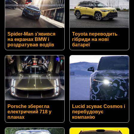
Spider-Man з’явився
Toyota переводить
на екранах BMW і
гібриди на нові
роздратував водіїв
батареї
Porsche зберегла
Lucid зсуває Cosmos і
електричний 718 у
перебудовує
планах
компанію