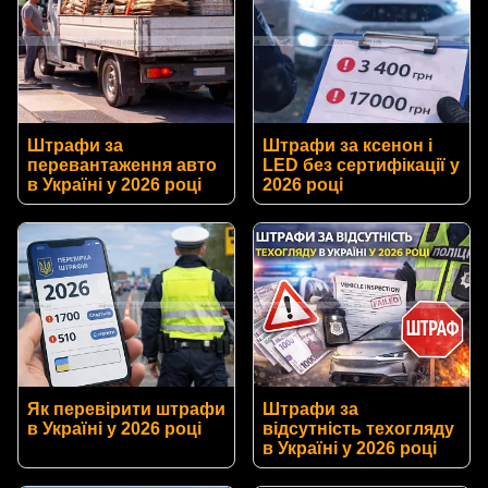
Штрафи за
Штрафи за ксенон і
перевантаження авто
LED без сертифікації у
в Україні у 2026 році
2026 році
Як перевірити штрафи
Штрафи за
в Україні у 2026 році
відсутність техогляду
в Україні у 2026 році