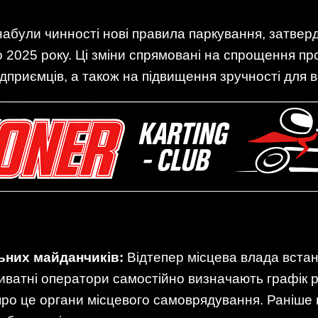
 набули чинності нові правила паркування, затверд
 2025 року. Ці зміни спрямовані на спрощення п
приємців, а також на підвищення зручності для во
ьних майданчиків:
Відтепер місцева влада вста
риватні оператори самостійно визначають графік р
про це органи місцевого самоврядування. Раніше п