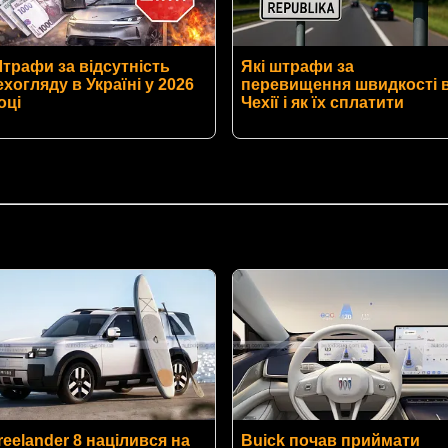
трафи за відсутність
Які штрафи за
ехогляду в Україні у 2026
перевищення швидкості 
оці
Чехії і як їх сплатити
reelander 8 націлився на
Buick почав приймати