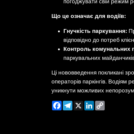
погоджувати свій режим р
Що це означає для водіїв:
Гнучкість паркування:
Пр
відповідно до потреб клієн
Контроль комунальних п
паркувальних майданчиків
Ці нововведення покликані зро
операторів паркінгів. Водіям
уникнути можливих непорозум
Facebook
Telegram
X
LinkedIn
Copy
Link