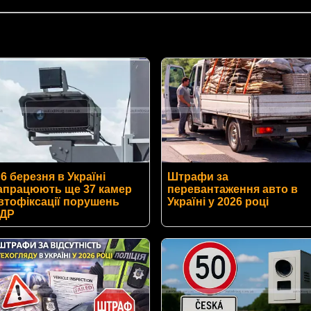
 6 березня в Україні
Штрафи за
апрацюють ще 37 камер
перевантаження авто в
втофіксації порушень
Україні у 2026 році
ДР