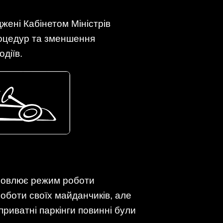
жені Кабінетом Міністрів
роцедур та зменшення
діїв.
новлює режим роботи
оботи своїх майданчиків, але
риватні паркінги повинні були