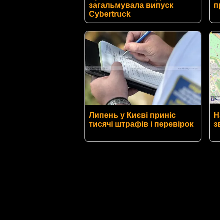
загальмувала випуск
п
Cybertruck
Липень у Києві приніс
Н
тисячі штрафів і перевірок
з