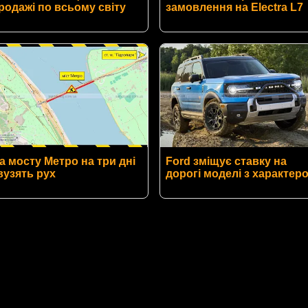
родажі по всьому світу
замовлення на Electra L7
а мосту Метро на три дні
Ford зміщує ставку на
вузять рух
дорогі моделі з характер