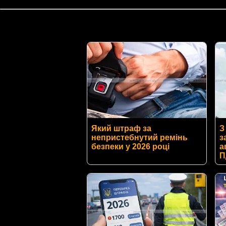
Який штраф за
З
непристебнутий ремінь
з
безпеки у 2026 році
а
П