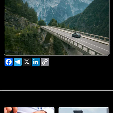
Facebook
Telegram
X
LinkedIn
Copy
Link