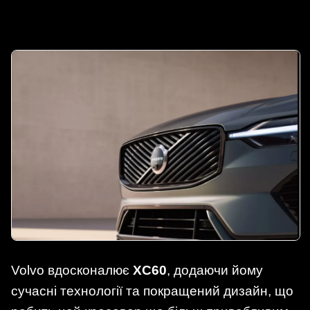
Volvo вдосконалює
XC60
, додаючи йому
сучасні технології та покращений дизайн, що