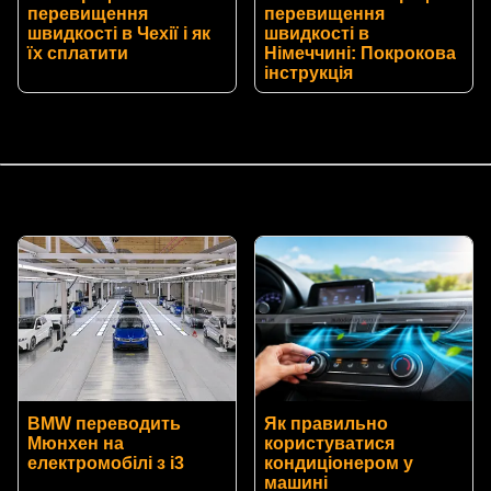
перевищення
перевищення
швидкості в Чехії і як
швидкості в
їх сплатити
Німеччині: Покрокова
інструкція
BMW переводить
Як правильно
Мюнхен на
користуватися
електромобілі з i3
кондиціонером у
машині