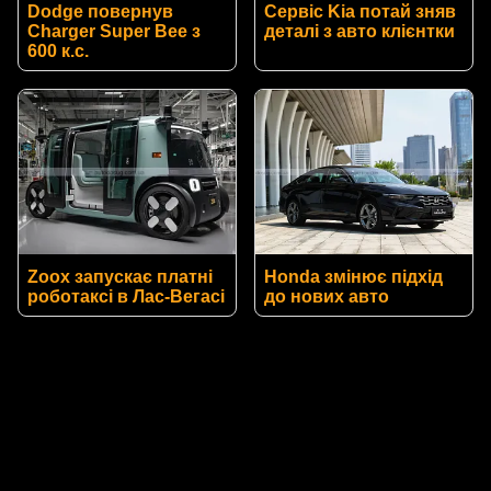
Dodge повернув
Сервіс Kia потай зняв
Charger Super Bee з
деталі з авто клієнтки
600 к.с.
Zoox запускає платні
Honda змінює підхід
роботаксі в Лас-Вегасі
до нових авто