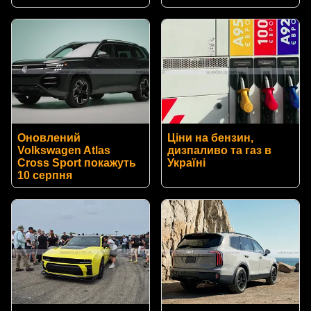
Оновлений
Ціни на бензин,
Volkswagen Atlas
дизпаливо та газ в
Cross Sport покажуть
Україні
10 серпня