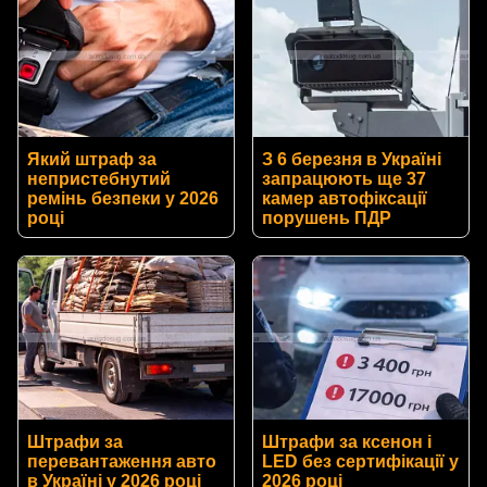
Який штраф за
З 6 березня в Україні
непристебнутий
запрацюють ще 37
ремінь безпеки у 2026
камер автофіксації
році
порушень ПДР
Штрафи за
Штрафи за ксенон і
перевантаження авто
LED без сертифікації у
в Україні у 2026 році
2026 році