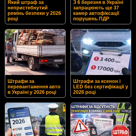
Який штраф за
З 6 березня в Україні
непристебнутий
запрацюють ще 37
ремінь безпеки у 2026
камер автофіксації
році
порушень ПДР
Штрафи за
Штрафи за ксенон і
перевантаження авто
LED без сертифікації у
в Україні у 2026 році
2026 році