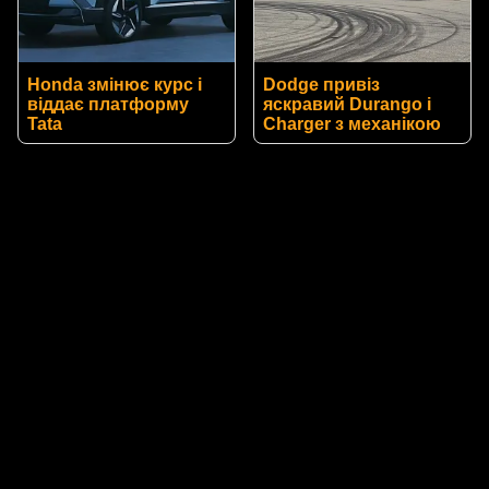
Honda змінює курс і
Dodge привіз
віддає платформу
яскравий Durango і
Tata
Charger з механікою