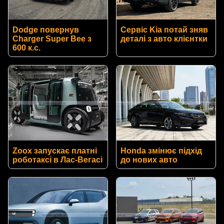
Dodge повернув
Сервіс Kia потай зняв
Charger Super Bee з
деталі з авто клієнтки
600 к.с.
Zoox запускає платні
Honda змінює підхід
роботаксі в Лас-Вегасі
до нових авто