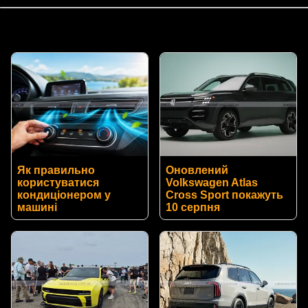
Як правильно
Оновлений
користуватися
Volkswagen Atlas
кондиціонером у
Cross Sport покажуть
машині
10 серпня