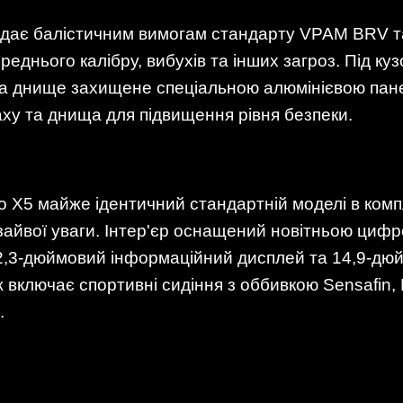
ідає балістичним вимогам стандарту VPAM BRV та
ереднього калібру, вибухів та інших загроз. Під 
, а днище захищене спеціальною алюмінієвою па
ху та днища для підвищення рівня безпеки.
 X5 майже ідентичний стандартній моделі в компл
 зайвої уваги. Інтер'єр оснащений новітньою ци
 12,3-дюймовий інформаційний дисплей та 14,9-д
 включає спортивні сидіння з оббивкою Sensafin,
.