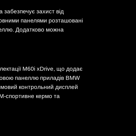
 забезпечує захист від
кузовними панелями розташовані
неллю. Додатково можна
ектації M60i xDrive, що додає
фровою панеллю приладів BMW
юймовий контрольний дисплей
 M-спортивне кермо та