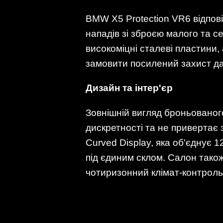
BMW X5 Protection VR6 відпов
нападів зі зброєю малого та с
високоміцні сталеві пластини
замовити посилений захист да
Дизайн та інтер'єр
Зовнішній вигляд броньованого
дискретності та не привертає
Curved Display, яка об'єднує
під єдиним склом. Салон також
чотиризонний клімат-контроль