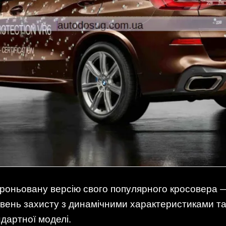
оньовану версію свого популярного кросовера —
івень захисту з динамічними характеристиками т
ндартної моделі.