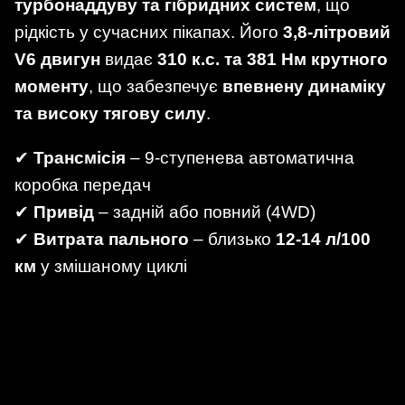
турбонаддуву та гібридних систем
, що
рідкість у сучасних пікапах. Його
3,8-літровий
V6 двигун
видає
310 к.с. та 381 Нм крутного
моменту
, що забезпечує
впевнену динаміку
та високу тягову силу
.
✔
Трансмісія
– 9-ступенева автоматична
коробка передач
✔
Привід
– задній або повний (4WD)
✔
Витрата пального
– близько
12-14 л/100
км
у змішаному циклі