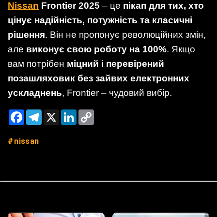
Nissan
Frontier 2025
– це
пікап для тих, хто
цінує надійність, потужність та класичні
рішення
. Він не пропонує революційних змін,
але
виконує свою роботу на 100%
. Якщо
вам потрібен
міцний і перевірений
позашляховик без зайвих електронних
ускладнень
, Frontier – чудовий вибір.
Facebook
Telegram
X
LinkedIn
Copy
Link
nissan