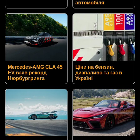
автомобіля
Mercedes-AMG CLA 45
Ціни на бензин,
EV взяв рекорд
дизпаливо та газ в
Нюрбургринга
Україні