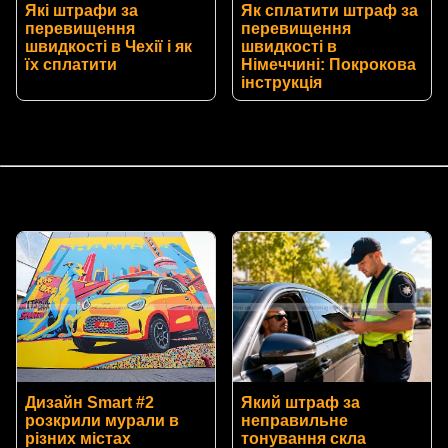
Які штрафи за
Як сплатити штраф за
перевищення
перевищення
швидкості в Чехії і як
швидкості в
їх сплатити
Німеччині: Покрокова
інструкція
Дизайн Smart #2
Який штраф за
розкрили мурали в
неправильне
різних містах
тонування скла