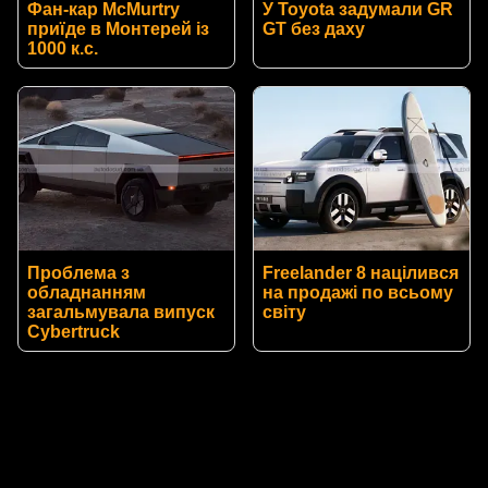
Фан-кар McMurtry
У Toyota задумали GR
приїде в Монтерей із
GT без даху
1000 к.с.
Проблема з
Freelander 8 націлився
обладнанням
на продажі по всьому
загальмувала випуск
світу
Cybertruck