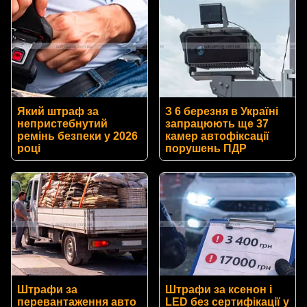
Який штраф за
З 6 березня в Україні
непристебнутий
запрацюють ще 37
ремінь безпеки у 2026
камер автофіксації
році
порушень ПДР
Штрафи за
Штрафи за ксенон і
перевантаження авто
LED без сертифікації у