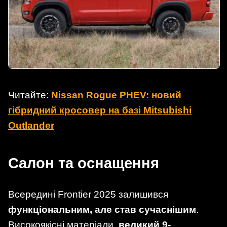
Читайте:
Nissan Rogue PHEV: новий
гібридний кросовер на базі Mitsubishi
Outlander
Салон та оснащення
Всередині Frontier 2025 залишився
функціональним, але став сучаснішим
.
Високоякісні матеріали,
великий 9-