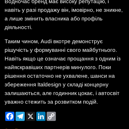
Водночас бренд має високу репутацію, і
навіть у разі продажу він, імовірно, не зникне,
а лише змінить власника або профіль
діяльності.
Таким чином, Audi вкотре демонструє
рішучість у формуванні свого майбутнього.
Навіть якщо це означає прощання з одним із
найяскравіших партнерів минулого. Поки
рішення остаточно не ухвалене, шанси на
збереження Italdesign у складі концерну
залишаються, але годинник цокає, і автосвіт
уважно стежить за розвитком подій.
Facebook
Telegram
X
LinkedIn
Copy
Link