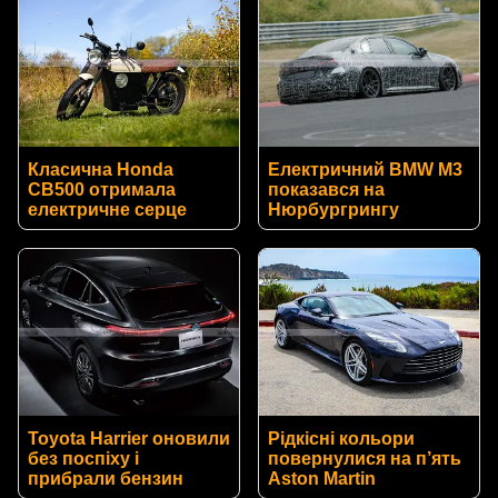
Класична Honda
Електричний BMW M3
CB500 отримала
показався на
електричне серце
Нюрбургрингу
Toyota Harrier оновили
Рідкісні кольори
без поспіху і
повернулися на п’ять
прибрали бензин
Aston Martin