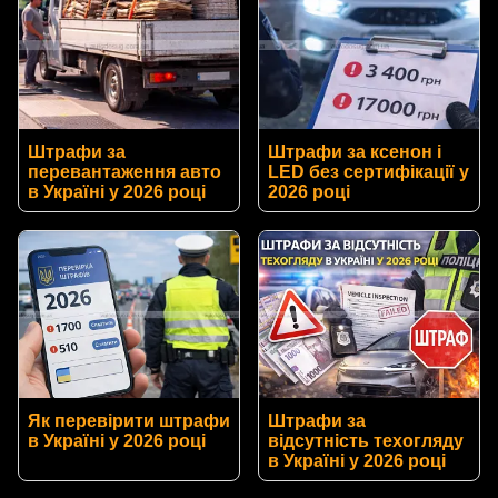
Штрафи за
Штрафи за ксенон і
перевантаження авто
LED без сертифікації у
в Україні у 2026 році
2026 році
Як перевірити штрафи
Штрафи за
в Україні у 2026 році
відсутність техогляду
в Україні у 2026 році