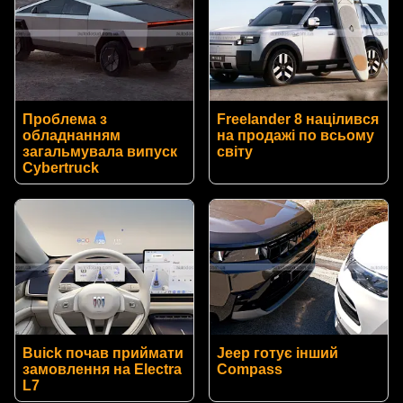
Проблема з
Freelander 8 націлився
обладнанням
на продажі по всьому
загальмувала випуск
світу
Cybertruck
Buick почав приймати
Jeep готує інший
замовлення на Electra
Compass
L7