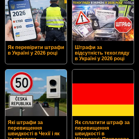
Як перевірити штрафи
Штрафи за
в Україні у 2026 році
відсутність техогляду
в Україні у 2026 році
Які штрафи за
Як сплатити штраф за
перевищення
перевищення
швидкості в Чехії і як
швидкості в