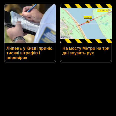
Липень у Києві приніс
На мосту Метро на три
тисячі штрафів і
дні звузять рух
перевірок