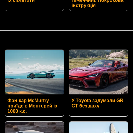
їх сплатити
Німеччині: Покрокова
інструкція
Фан-кар McMurtry
У Toyota задумали GR
приїде в Монтерей із
GT без даху
1000 к.с.