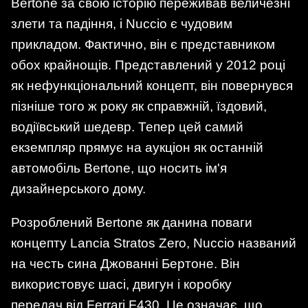
Bertone за свою історію переживав величезні
злети та падіння, і Nuccio є чудовим
прикладом. Фактично, він є представником
обох крайнощів. Представлений у 2012 році
як нефункціональний концепт, він повернувся
пізніше того ж року як справжній, їздовий,
водіївський шедевр. Тепер цей самий
екземпляр прямує на аукціон як останній
автомобіль Bertone, що носить ім'я
дизайнерського дому.
Розроблений Bertone як данина поваги
концепту Lancia Stratos Zero, Nuccio названий
на честь сина Джованні Бертоне. Він
використовує шасі, двигун і коробку
передач від Ferrari F430. Це означає, що