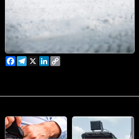
Facebook
Telegram
X
LinkedIn
Copy
Link