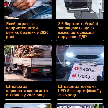
Який штраф за
З 6 березня в Україні
непристебнутий
запрацюють ще 37
ремінь безпеки у 2026
камер автофіксації
році
порушень ПДР
Штрафи за
Штрафи за ксенон і
перевантаження авто
LED без сертифікації у
в Україні у 2026 році
2026 році