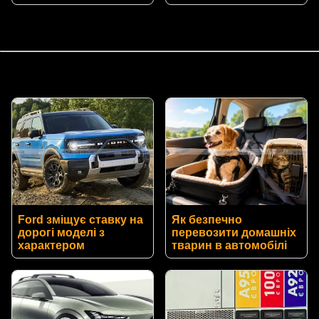
Ford зміщує ставку на
Як безпечно
дорогі моделі з
перевозити домашніх
характером
тварин в автомобілі