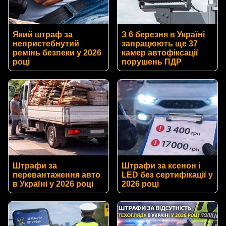
Який штраф за
З 6 березня в Україні
непристебнутий
запрацюють ще 37
ремінь безпеки у 2026
камер автофіксації
році
порушень ПДР
Штрафи за
Штрафи за ксенон і
перевантаження авто
LED без сертифікації у
в Україні у 2026 році
2026 році