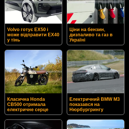
Volvo готує EX50 і
Ціни на бензин,
може відправити EX40
дизпаливо та газ в
у тінь
Україні
Класична Honda
Електричний BMW M3
CB500 отримала
показався на
електричне серце
Нюрбургрингу