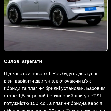
Силові агрегати
Під капотом нового T-Roc будуть доступні
різні варіанти двигунів, включаючи м'які
гібриди та плагін-гібридні установки. Базовим
стане 1,5-літровий бензиновий двигун eTSI
потужністю 150 к.с., а плагін-гібридна версія
eHybrid запропонує 204 к.с. Також очікуються