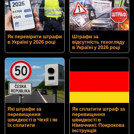
Як перевірити штрафи
Штрафи за
в Україні у 2026 році
відсутність техогляду
в Україні у 2026 році
Які штрафи за
Як сплатити штраф за
перевищення
перевищення
швидкості в Чехії і як
швидкості в
їх сплатити
Німеччині: Покрокова
інструкція