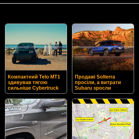
Компактний Telo MT1
Продажі Solterra
здивував тягою
просіли, а витрати
сильніше Cybertruck
Subaru зросли