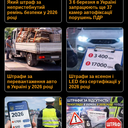
Який штраф за
З 6 березня в Україні
непристебнутий
запрацюють ще 37
ремінь безпеки у 2026
камер автофіксації
році
порушень ПДР
Штрафи за
Штрафи за ксенон і
перевантаження авто
LED без сертифікації у
в Україні у 2026 році
2026 році