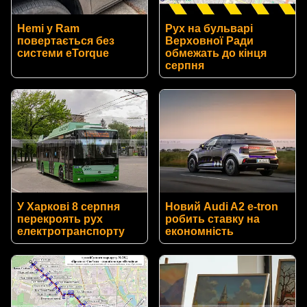
Hemi у Ram
Рух на бульварі
повертається без
Верховної Ради
системи eTorque
обмежать до кінця
серпня
У Харкові 8 серпня
Новий Audi A2 e-tron
перекроять рух
робить ставку на
електротранспорту
економність