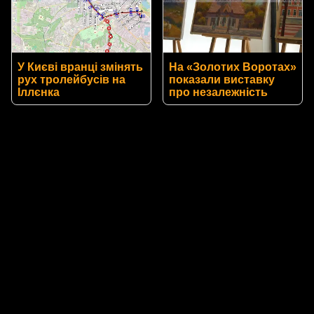
У Києві вранці змінять
На «Золотих Воротах»
рух тролейбусів на
показали виставку
Іллєнка
про незалежність