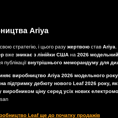
ництва Ariya
вою стратегію, і цього разу
жертвою
став
Ariya
.
ер
вже
зникає з лінійки США
на
2026 модельний
я публікації
внутрішнього меморандуму для ди
иняє виробництво Ariya 2026 модельного року
на підтримку дебюту нового Leaf 2026 року, я
 виробником ціну серед усіх нових електромо
ssan
робництво Leaf ще до початку продажів