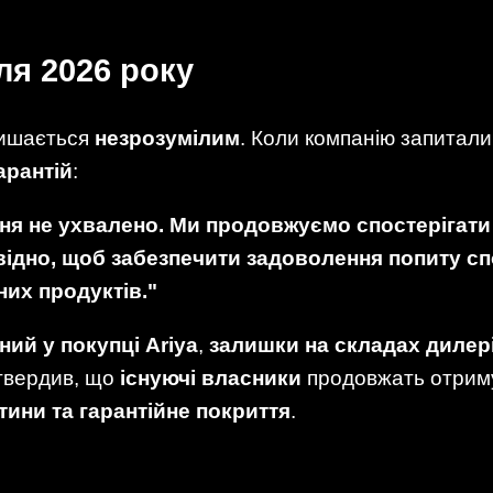
ля 2026 року
лишається
незрозумілим
. Коли компанію запитали
арантій
:
ня не ухвалено. Ми продовжуємо спостерігат
відно, щоб забезпечити задоволення попиту 
их продуктів."
ний у покупці Ariya
,
залишки на складах дилер
дтвердив, що
існуючі власники
продовжать отрим
тини та гарантійне покриття
.