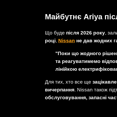
Майбутнє Ariya піс
Що буде
після 2026 року
, за
році
,
Nissan
не дав жодних г
"Поки що жодного рішен
та реагуватимемо відпо
лінійкою електрифікован
Для тих, хто все ще
зацікавле
вичерпання
. Nissan також пі
обслуговування, запасні час