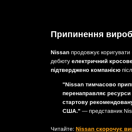
Припинення вироб
Nissan
продовжує коригувати с
дебюту
електричний кросов
підтверджено компанією
післ
"Nissan тимчасово прип
перенаправляє ресурси 
стартову рекомендовану
США."
— представник Ni
Читайте:
Nissan скорочує ви