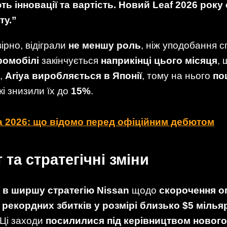
ть інновації та вартість. Новий Leaf 2026 рок
ту.”
вірно, відіграли
не меншу роль
, ніж уподобання 
ромобілі
закінчується
наприкінці цього місяця
,
о,
Ariya виробляється в Японії
, тому на нього
по
які знизили їх до
15%
.
a 2026: що відомо перед офіційним дебютом
та стратегічні зміни
 в ширшу стратегію Nissan
щодо
скорочення о
я
рекордних збитків у розмірі близько $5 мілья
 Ці заходи
посилилися під керівництвом нового