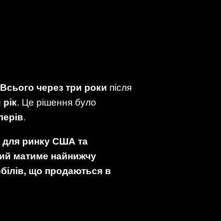
Всього через три роки
після
 рік
. Це рішення було
лерів
.
 для ринку США та
кий матиме найнижчу
білів, що продаються в