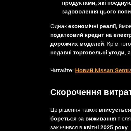
продуктами, які поєдную
задоволення цього попи
Однак
економічні реалії
, ймо
податковий кредит на елект
дорожчих моделей
. Крім тог
недавні торговельні угоди
, 
Читайте:
Новий Nissan Sentr
Скорочення витрат 
Це рішення також
вписується
бореться за виживання
післ
закінчився в
квітні 2025 року
.