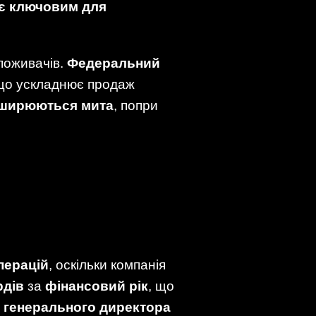
у є ключовим для
споживачів.
Федеральний
 що ускладнює продаж
ширюються мита
, попри
перацій
, оскільки компанія
рдів
за
фінансовий рік
, що
 генерального директора