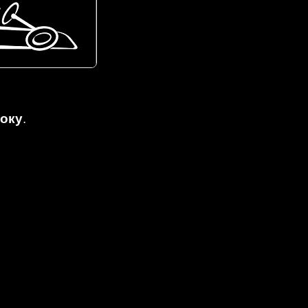
року
.