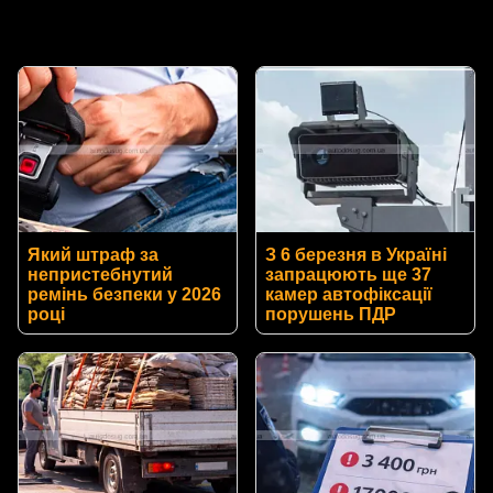
Який штраф за
З 6 березня в Україні
непристебнутий
запрацюють ще 37
ремінь безпеки у 2026
камер автофіксації
році
порушень ПДР