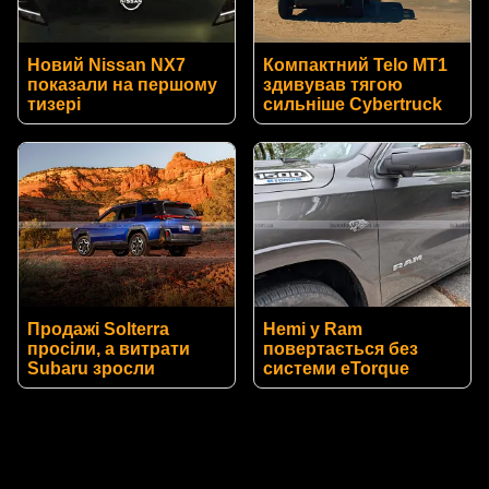
Новий Nissan NX7
Компактний Telo MT1
показали на першому
здивував тягою
тизері
сильніше Cybertruck
Продажі Solterra
Hemi у Ram
просіли, а витрати
повертається без
Subaru зросли
системи eTorque