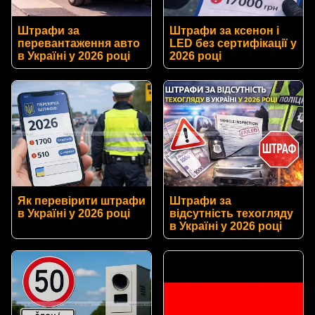
Штрафи за
Штрафи за ксенон і
перевантаження авто
LED без сертифікації у
в Україні у 2026 році
2026 році
Як перевірити штрафи
Штрафи за
в Україні у 2026 році
відсутність техогляду
в Україні у 2026 році