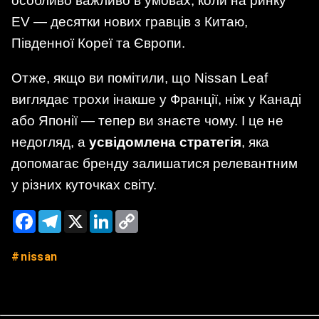
особливо важливо в умовах, коли на ринку
EV — десятки нових гравців з Китаю,
Південної Кореї та Європи.
Отже, якщо ви помітили, що Nissan Leaf
виглядає трохи інакше у Франції, ніж у Канаді
або Японії — тепер ви знаєте чому. І це не
недогляд, а
усвідомлена стратегія
, яка
допомагає бренду залишатися релевантним
у різних куточках світу.
Facebook
Telegram
X
LinkedIn
Copy
Link
nissan