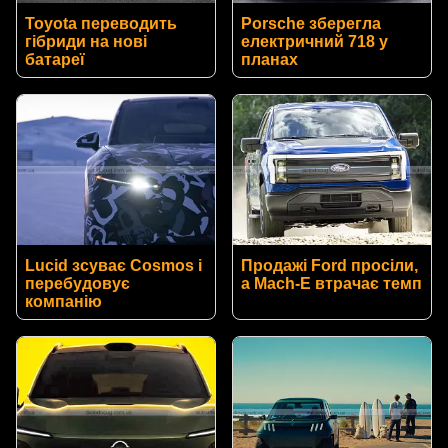
Toyota переводить
Porsche зберегла
гібриди на нові
електричний 718 у
батареї
планах
Lucid зсуває Cosmos і
Продажі Ford просіли,
перебудовує
а Mach-E втрачає темп
компанію