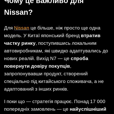
Чому це важливо для
Nissan?
Для
Nissan
це більше, ніж просто ще одна
модель. У Китаї японський бренд
втратив
частку ринку
, поступившись локальним
автовиробникам, які швидко адаптувались до
нових реалій. Вихід N7 — це
спроба
повернути довіру покупців
,
запропонувавши продукт, створений
спеціально під китайського споживача, а не
адаптований з інших ринків.
І поки що — стратегія працює. Понад 17 000
попередніх замовлень — це
найуспішніший