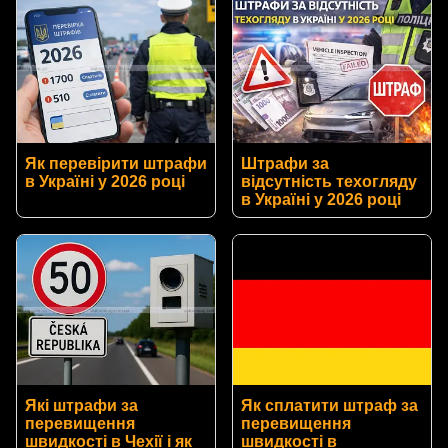
Як перевірити штрафи
Штрафи за
в Україні у 2026 році
відсутність техогляду
в Україні у 2026 році
Які штрафи за
Як сплатити штраф за
перевищення
перевищення
швидкості в Чехії і як
швидкості в