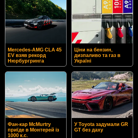
Mercedes-AMG CLA 45
Ціни на бензин,
EV взяв рекорд
дизпаливо та газ в
Нюрбургринга
Україні
Фан-кар McMurtry
У Toyota задумали GR
приїде в Монтерей із
GT без даху
1000 к.с.