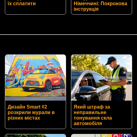
їх сплатити
Німеччині: Покрокова
інструкція
Дизайн Smart #2
Який штраф за
розкрили мурали в
неправильне
різних містах
тонування скла
автомобіля