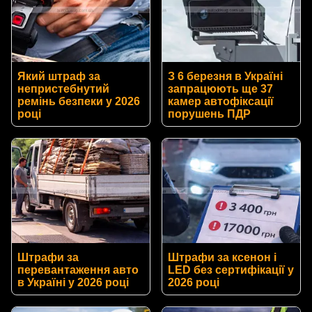
Який штраф за
З 6 березня в Україні
непристебнутий
запрацюють ще 37
ремінь безпеки у 2026
камер автофіксації
році
порушень ПДР
Штрафи за
Штрафи за ксенон і
перевантаження авто
LED без сертифікації у
в Україні у 2026 році
2026 році