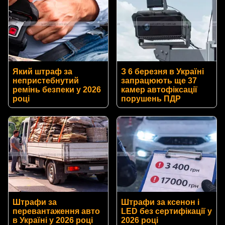
Який штраф за
З 6 березня в Україні
непристебнутий
запрацюють ще 37
ремінь безпеки у 2026
камер автофіксації
році
порушень ПДР
Штрафи за
Штрафи за ксенон і
перевантаження авто
LED без сертифікації у
в Україні у 2026 році
2026 році