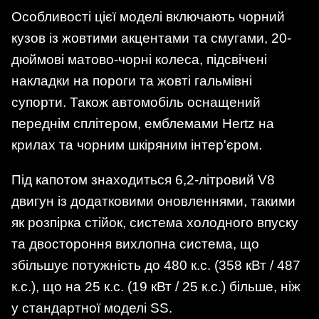
Особливості цієї моделі включають чорний
кузов із жовтими акцентами та смугами, 20-
дюймові матово-чорні колеса, підсвічені
накладки на пороги та жовті гальмівні
супорти. Також автомобіль оснащений
переднім сплітером, емблемами Hertz на
крилах та чорним шкіряним інтер'єром.
Під капотом знаходиться 6,2-літровий V8
двигун із додатковими оновленнями, такими
як розпірка стійок, система холодного впуску
та двостороння вихлопна система, що
збільшує потужність до 480 к.с. (358 кВт / 487
к.с.), що на 25 к.с. (19 кВт / 25 к.с.) більше, ніж
у стандартної моделі SS.