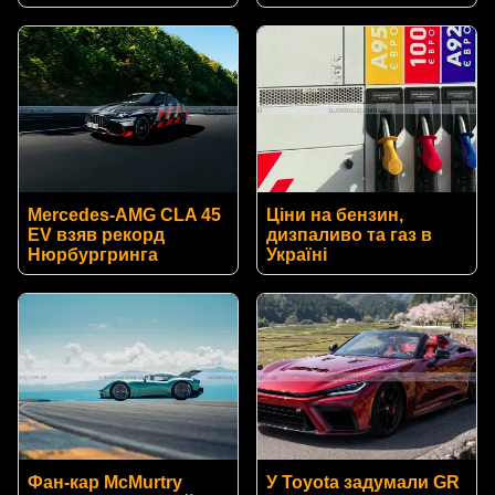
Mercedes-AMG CLA 45
Ціни на бензин,
EV взяв рекорд
дизпаливо та газ в
Нюрбургринга
Україні
Фан-кар McMurtry
У Toyota задумали GR