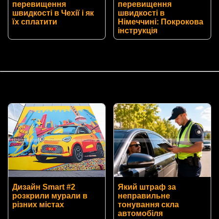
перевищення
перевищення
швидкості в Чехії і як
швидкості в
їх сплатити
Німеччині: Покрокова
інструкція
Дизайн Smart #2
Який штраф за
розкрили мурали в
неправильне
різних містах
тонування скла
автомобіля