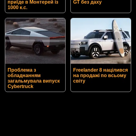
приїде в Монтерей із
GT без даху
1000 к.с.
Проблема з
Freelander 8 націлився
обладнанням
на продажі по всьому
загальмувала випуск
світу
Cybertruck