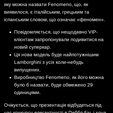
яку можна назвати Fenomeno, що, як
виявилося, є італійським, грецьким та
іспанським словом, що означає «феномен».
Повідомляється, що нещодавно VIP-
клієнтам запропонували подивитися на
новий суперкар.
Ця нова модель буде найпотужнішим
Lamborghini з усіх коли-небудь
випущених.
Виробництво Fenomeno, як його можна
було б назвати, буде обмежено 29
одиницями.
Очікується, що презентація відбудеться під
час конкурсу елегантності в Пеббл-Біч, і хоча