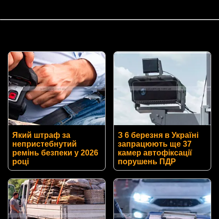
Який штраф за
З 6 березня в Україні
непристебнутий
запрацюють ще 37
ремінь безпеки у 2026
камер автофіксації
році
порушень ПДР