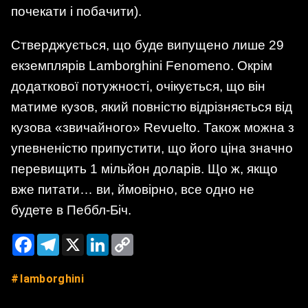
почекати і побачити).
Стверджується, що буде випущено лише 29
екземплярів Lamborghini Fenomeno. Окрім
додаткової потужності, очікується, що він
матиме кузов, який повністю відрізняється від
кузова «звичайного» Revuelto. Також можна з
упевненістю припустити, що його ціна значно
перевищить 1 мільйон доларів. Що ж, якщо
вже питати… ви, ймовірно, все одно не
будете в Пеббл-Біч.
Facebook
Telegram
X
LinkedIn
Copy
Link
lamborghini