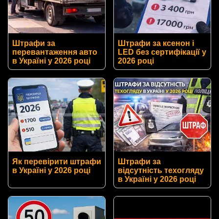
Штрафи за
Штрафи за ксенон і
перевантаження авто
LED без сертифікації у
в Україні у 2026 році
2026 році
Як перевірити штрафи
Штрафи за
в Україні у 2026 році
відсутність техогляду
в Україні у 2026 році