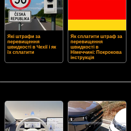
Які штрафи за
Як сплатити штраф за
перевищення
перевищення
швидкості в Чехії і як
швидкості в
їх сплатити
Німеччині: Покрокова
інструкція