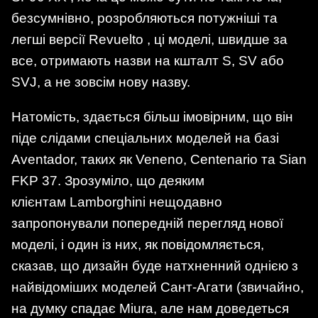
безсумнівно, розробляються потужніші та
легші версії Revuelto , ці моделі, швидше за
все, отримають назви на кшталт S, SV або
SVJ, а не зовсім нову назву.
Натомість, здається більш імовірним, що він
піде слідами спеціальних моделей на базі
Aventador, таких як Veneno, Centenario та Sian
FKP 37. Зрозуміло, що деяким
клієнтам Lamborghini нещодавно
запропонували попередній перегляд нової
моделі, і один із них, як повідомляється,
сказав, що дизайн буде натхненний однією з
найвідоміших моделей Сант-Агати (звичайно,
на думку спадає Miura, але нам доведеться