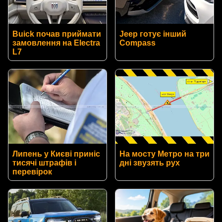
Buick почав приймати
Jeep готує інший
замовлення на Electra
Compass
L7
Липень у Києві приніс
На мосту Метро на три
тисячі штрафів і
дні звузять рух
перевірок