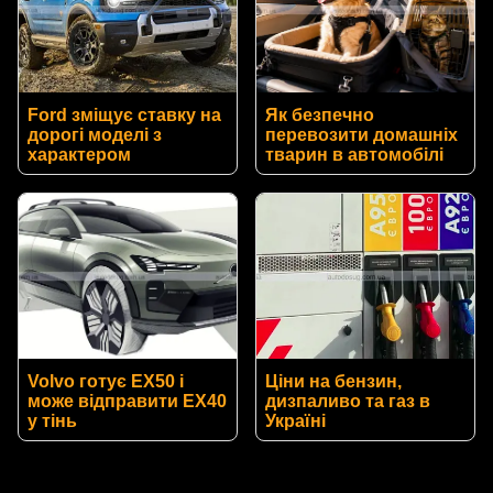
Ford зміщує ставку на
Як безпечно
дорогі моделі з
перевозити домашніх
характером
тварин в автомобілі
Volvo готує EX50 і
Ціни на бензин,
може відправити EX40
дизпаливо та газ в
у тінь
Україні