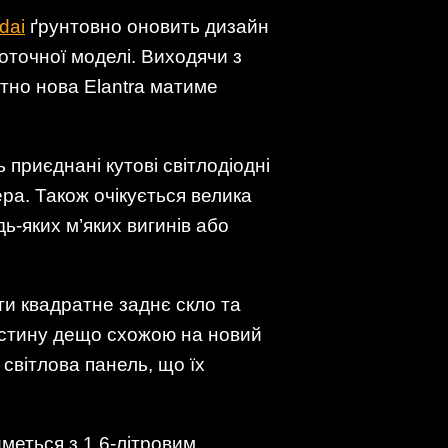
dai
ґрунтовно оновить дизайн
поточної моделі. Виходячи з
тно нова Elantra матиме
приєднані кутові світлодіодні
ра. Також очікується велика
дь-яких м’яких вигинів або
ти квадратне заднє скло та
частину дещо схожою на новий
 світлова панель, що їх
меться з 1,6-літровим