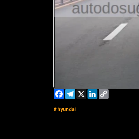
Facebook
Telegram
X
LinkedIn
Copy
Link
hyundai