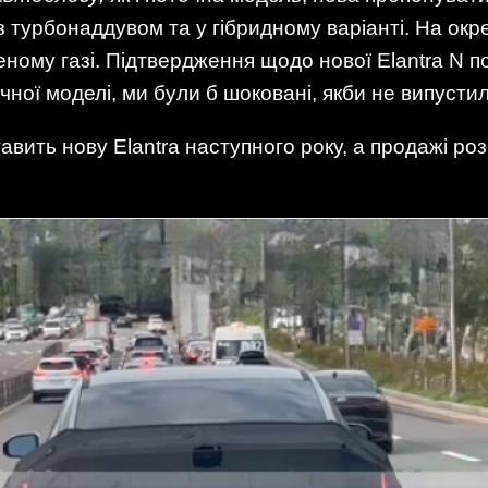
 турбонаддувом та у гібридному варіанті. На окр
еному газі. Підтвердження щодо нової Elantra N п
ної моделі, ми були б шоковані, якби не випусти
авить нову Elantra наступного року, а продажі роз