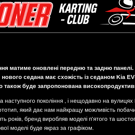
ння матиме оновлені передню та задню панелі.
 нового седана має схожість із седаном Kia EV
що також буде запропонована високопродуктивн
a наступного покоління , і нещодавно на вулицях 
тотип, який дає нам найкращу можливість побачи
ть років, бренд виробляв моделі п'ятого та шосто
вої моделі буде якраз за графіком.