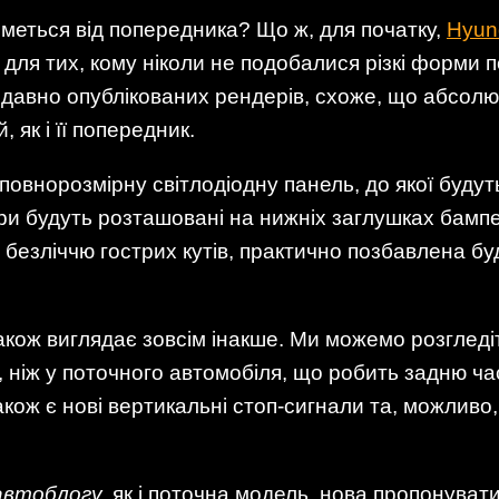
иметься від попередника? Що ж, для початку,
Hyun
и для тих, кому ніколи не подобалися різкі форми 
одавно опублікованих рендерів, схоже, що абсолю
 як і її попередник.
внорозмірну світлодіодну панель, до якої будуть 
ари будуть розташовані на нижніх заглушках бампе
безліччю гострих кутів, практично позбавлена ​​бу
також виглядає зовсім інакше. Ми можемо розгледі
е, ніж у поточного автомобіля, що робить задню 
кож є нові вертикальні стоп-сигнали та, можливо,
автоблогу,
як і поточна модель, нова пропонувати