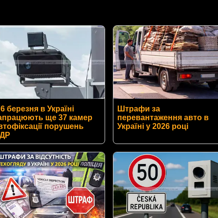
 6 березня в Україні
Штрафи за
апрацюють ще 37 камер
перевантаження авто в
втофіксації порушень
Україні у 2026 році
ДР