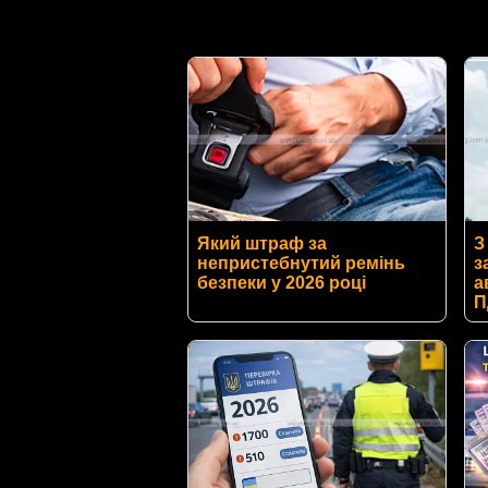
Який штраф за
З
непристебнутий ремінь
з
безпеки у 2026 році
а
П