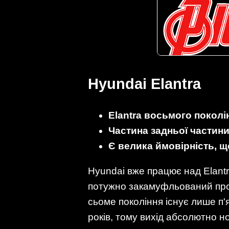
Hyundai Elantra
Elantra восьмого поколі
Частина задньої частини
Є велика ймовірність, 
Hyundai вже працює над Elantr
потужно закамуфльований про
сьоме покоління існує лише п'я
років, тому вихід абсолютно но