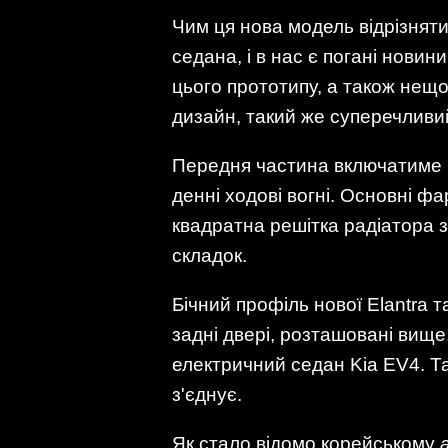
Чим ця нова модель відрізнят
седана, і в нас є погані новин
цього прототипу, а також нещ
дизайн, такий же суперечливий,
Передня частина включатиме по
денні ходові вогні. Основні ф
квадратна решітка радіатора з 
складок.
Бічний профіль нової Elantra 
задні двері, розташовані вищ
електричний седан Kia EV4. Та
з'єднує.
Як стало відомо корейському