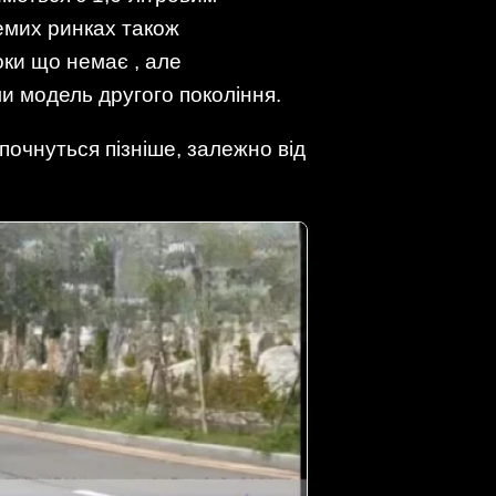
емих ринках також
оки що немає , але
ли модель другого покоління.
почнуться пізніше, залежно від