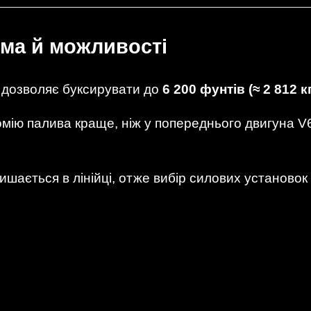
ма й можливості
р дозволяє буксирувати до
6 200 фунтів (≈ 2 812 к
мію палива краще, ніж у попереднього двигуна V
лишається в лінійці, отже вибір силових установо