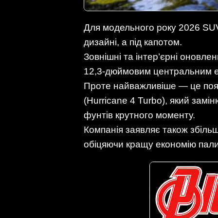
Для модельного року 2026 SUV
дизайні, а під капотом.
Зовнішні та інтер’єрні оновле
12,3-дюймовим центральним 
Проте найважливіше — це по
(Hurricane 4 Turbo), який замі
фунтів крутного моменту.
Компанія заявляє також збільш
обіцяючи кращу економію пали