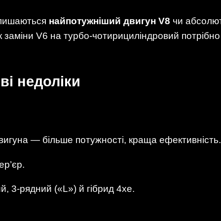
алишаються
найпотужніший двигун V8
чи абсолют
к заміни V6 на турбо-чотирициліндровий потрібно 
ві недоліки
вигуна — більше потужності, краща ефективність.
ер’єр.
, 3-рядний («L») й гібрид 4xe.