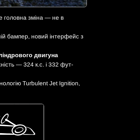
 головна зміна — не в
ній бампер, новий інтерфейс з
ліндрового двигуна
ність — 324 к.с. і 332 фут-
огію Turbulent Jet Ignition,