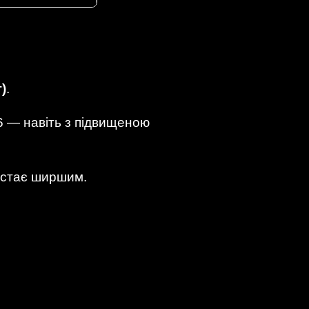
г)
.
6 — навіть з підвищеною
к стає ширшим.