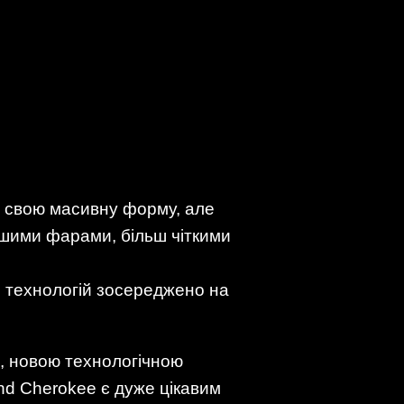
є свою масивну форму, але
шими фарами, більш чіткими
е технологій зосереджено на
ю, новою технологічною
nd Cherokee є дуже цікавим