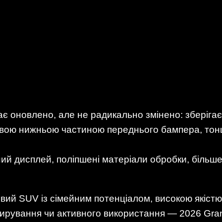
є оновлено, але не радикально змінено: зберіга
овою нижньою частиною переднього бампера, тон
ий дисплей, поліпшені матеріали обробки, більш
вий SUV із сімейним потенціалом, високою якіст
сирування чи активного використання — 2026 Gra