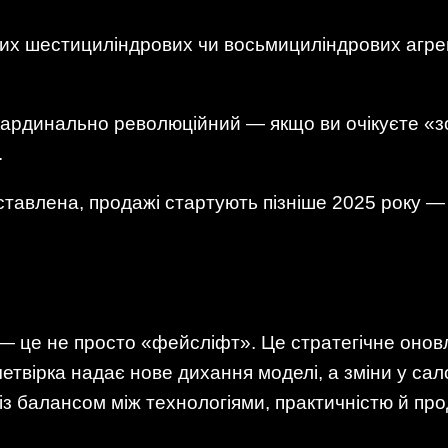
ших шестициліндрових чи восьмициліндрових агрег
кардинально революційний — якщо ви очікуєте «з
.
ставлена, продажі стартують пізніше 2025 року —
 це не просто «фейсліфт». Це стратегічне онов
четвірка надає нове дихання моделі, а зміни у сало
з балансом між технологіями, практичністю й про