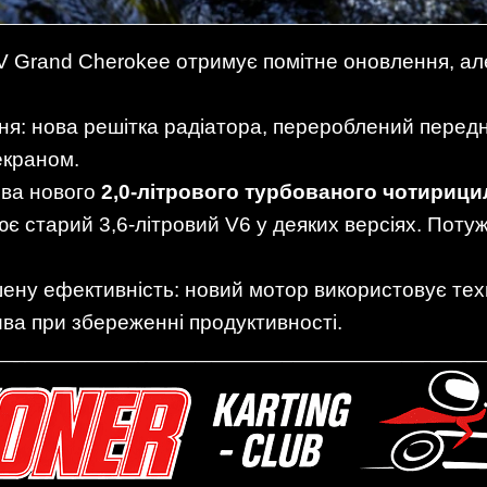
 Grand Cherokee отримує помітне оновлення, але
ння: нова решітка радіатора, перероблений перед
екраном.
ява нового
2,0-літрового турбованого чотирици
нює старий 3,6-літровий V6 у деяких версіях. Потуж
ену ефективність: новий мотор використовує технол
ва при збереженні продуктивності.