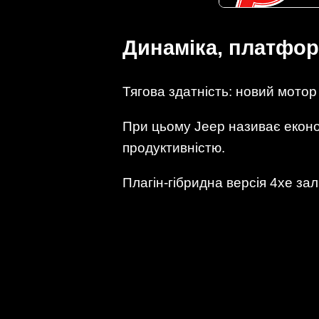
Динаміка, платфор
Тягова здатність: новий мото
При цьому Jeep називає еконо
продуктивністю.
Плагін-гібридна версія 4xe за