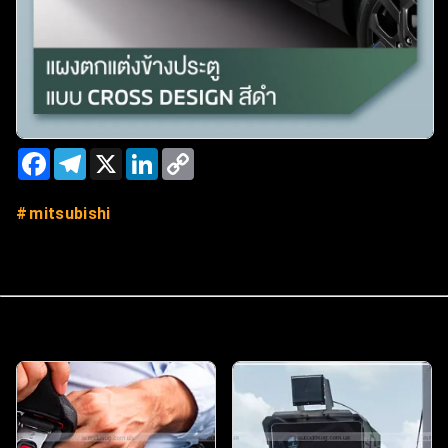
Facebook
Telegram
X
LinkedIn
Copy
Link
mitsubishi