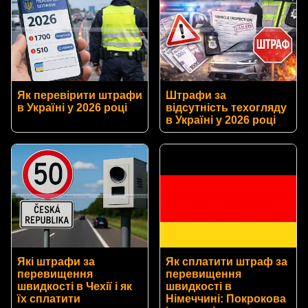
Як перевірити штрафи
Штрафи за
в Україні у 2026 році
відсутність техогляду
в Україні у 2026 році
Які штрафи за
Як сплатити штраф за
перевищення
перевищення
швидкості в Чехії і як
швидкості в
їх сплатити
Німеччині: Покрокова