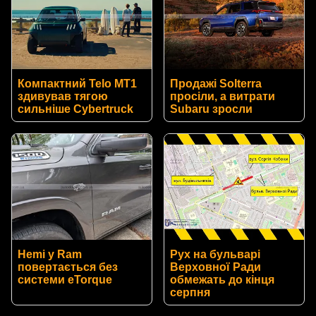
Компактний Telo MT1
Продажі Solterra
здивував тягою
просіли, а витрати
сильніше Cybertruck
Subaru зросли
Hemi у Ram
Рух на бульварі
повертається без
Верховної Ради
системи eTorque
обмежать до кінця
серпня