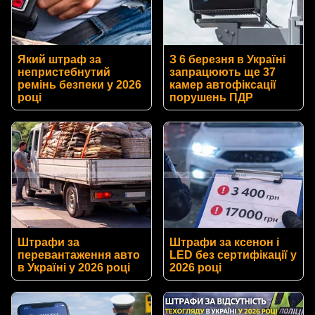
Який штраф за
З 6 березня в Україні
непристебнутий
запрацюють ще 37
ремінь безпеки у 2026
камер автофіксації
році
порушень ПДР
Штрафи за
Штрафи за ксенон і
перевантаження авто
LED без сертифікації у
в Україні у 2026 році
2026 році