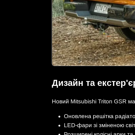
Дизайн та екстер'є
Новий Mitsubishi Triton GSR м
Оновлена решітка радіат
LED-фари зі зміненою сві
Розширені колісні арки та