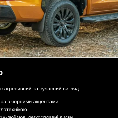
р
ає агресивний та сучасний вигляд:
ора з чорними акцентами.
тлотехнікою.
 18-дюймові легкосплавні диски.