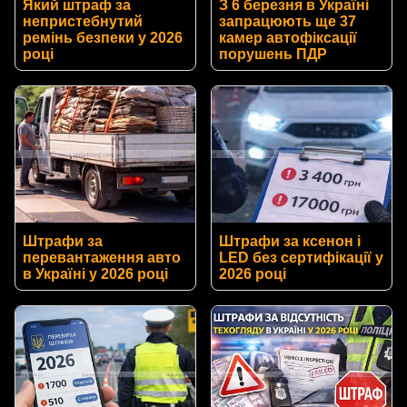
Який штраф за
З 6 березня в Україні
непристебнутий
запрацюють ще 37
ремінь безпеки у 2026
камер автофіксації
році
порушень ПДР
Штрафи за
Штрафи за ксенон і
перевантаження авто
LED без сертифікації у
в Україні у 2026 році
2026 році