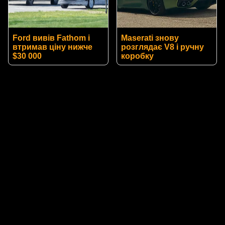
Ford вивів Fathom і
Maserati знову
втримав ціну нижче
розглядає V8 і ручну
$30 000
коробку