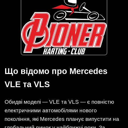
Що відомо про Mercedes
VLE та VLS
Обидві моделі — VLE та VLS — є повністю
електричними автомобілями нового
покоління, які Mercedes планує випустити на
глобальний ринок у найближчі роки. За