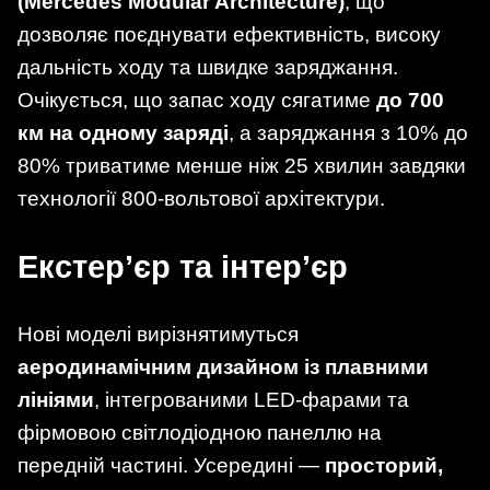
(Mercedes Modular Architecture)
, що
дозволяє поєднувати ефективність, високу
дальність ходу та швидке заряджання.
Очікується, що запас ходу сягатиме
до 700
км на одному заряді
, а заряджання з 10% до
80% триватиме менше ніж 25 хвилин завдяки
технології 800-вольтової архітектури.
Екстер’єр та інтер’єр
Нові моделі вирізнятимуться
аеродинамічним дизайном із плавними
лініями
, інтегрованими LED-фарами та
фірмовою світлодіодною панеллю на
передній частині. Усередині —
просторий,