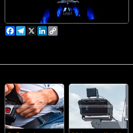
Facebook
Telegram
X
LinkedIn
Copy
Link