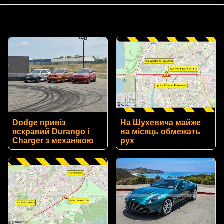
Dodge привіз
На Шухевича майже
яскравий Durango і
на місяць обмежать
Charger з механікою
рух