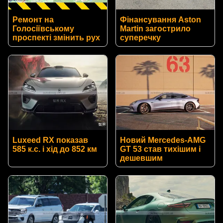
Ремонт на
Фінансування Aston
Голосіївському
Martin загострило
проспекті змінить рух
суперечку
Luxeed RX показав
Новий Mercedes-AMG
585 к.с. і хід до 852 км
GT 53 став тихішим і
дешевшим