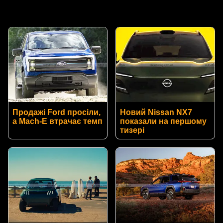
Продажі Ford просіли,
Новий Nissan NX7
а Mach-E втрачає темп
показали на першому
тизері