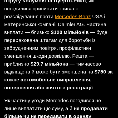
округу Колумбія та Пуерто-Рико
, які
погодилися припинити тривале
розслідування проти
Mercedes-Benz
USA і
материнської компанії Daimler AG. Частина
виплати — близько
$120 мільйонів
— буде
перерахована штатам для боротьби із
забрудненням повітря, профілактики і
зменшення шкоди довкіллю. Решта —
приблизно
$29,7 мільйона
— тимчасово
відкладена й може бути зменшена на
$750 за
кожне автомобільне виправлення,
повернення або зняття з реєстрації
.
Як частину угоди Mercedes погодився не
лише виплатити цю суму, а й
не продавати
більше чи не передавати в оренду