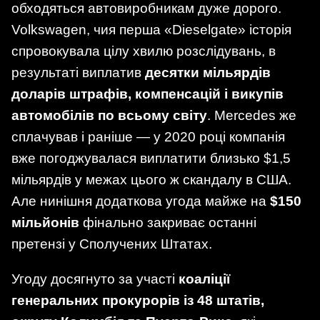
обходяться автовиробникам дуже дорого.
Volkswagen, чия перша «Dieselgate» історія
спровокувала цілу хвилю розслідувань, в
результаті виплатив
десятки мільярдів
доларів штрафів, компенсацій і викупів
автомобілів по всьому світу
. Mercedes же
сплачував і раніше — у 2020 році компанія
вже погоджувалася виплатити близько $1,5
мільярдів у межах цього ж скандалу в США.
Але нинішня додаткова угода майже на
$150
мільйонів
фінально закриває останні
претензі у Сполучених Штатах.
Угоду досягнуто за участі
коаліції
генеральних прокурорів із 48 штатів,