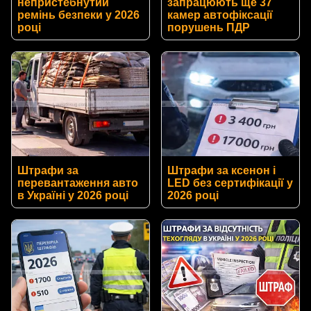
непристебнутий
запрацюють ще 37
ремінь безпеки у 2026
камер автофіксації
році
порушень ПДР
Штрафи за
Штрафи за ксенон і
перевантаження авто
LED без сертифікації у
в Україні у 2026 році
2026 році