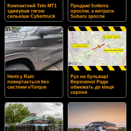
Компактний Telo MT1
Продажі Solterra
здивував тягою
просіли, а витрати
сильніше Cybertruck
Subaru зросли
Hemi у Ram
Рух на бульварі
повертається без
Верховної Ради
системи eTorque
обмежать до кінця
серпня