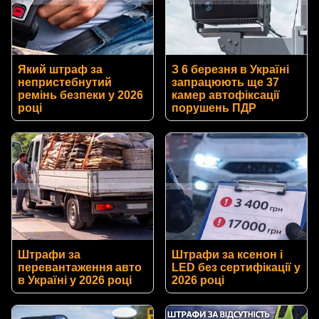
Який штраф за
З 6 березня в Україні
непристебнутий
запрацюють ще 37
ремінь безпеки у 2026
камер автофіксації
році
порушень ПДР
Штрафи за
Штрафи за ксенон і
перевантаження авто
LED без сертифікації у
в Україні у 2026 році
2026 році