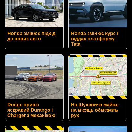
Honda змінює підхід
Honda змінює курс і
до нових авто
віддає платформу
Tata
Dodge привіз
На Шухевича майже
яскравий Durango і
на місяць обмежать
Charger з механікою
рух