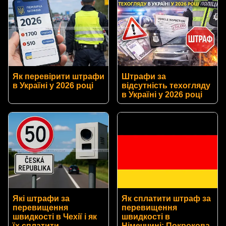
Як перевірити штрафи
Штрафи за
в Україні у 2026 році
відсутність техогляду
в Україні у 2026 році
Які штрафи за
Як сплатити штраф за
перевищення
перевищення
швидкості в Чехії і як
швидкості в
їх сплатити
Німеччині: Покрокова