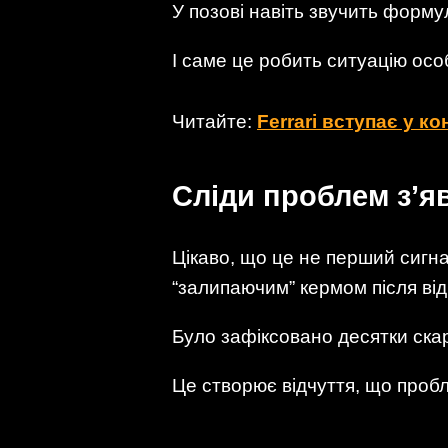
У позові навіть звучить форм
І саме це робить ситуацію ос
Читайте:
Ferrari вступає у к
Сліди проблем з’я
Цікаво, що це не перший сигна
“залипаючим” кермом після від
Було зафіксовано десятки скарг
Це створює відчуття, що проб