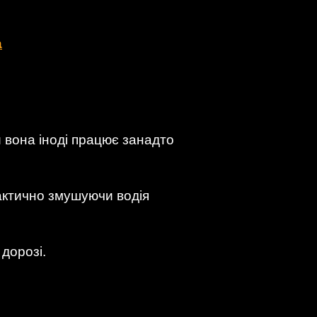
а
и вона іноді працює занадто
фактично змушуючи водія
 дорозі.