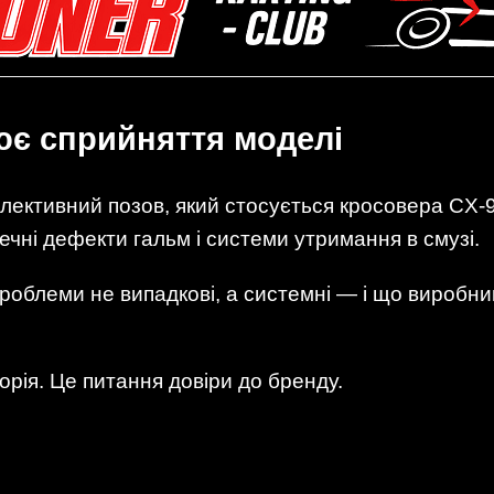
ює сприйняття моделі
ективний позов, який стосується кросовера CX-9
чні дефекти гальм і системи утримання в смузі.
роблеми не випадкові, а системні — і що виробник
торія. Це питання довіри до бренду.