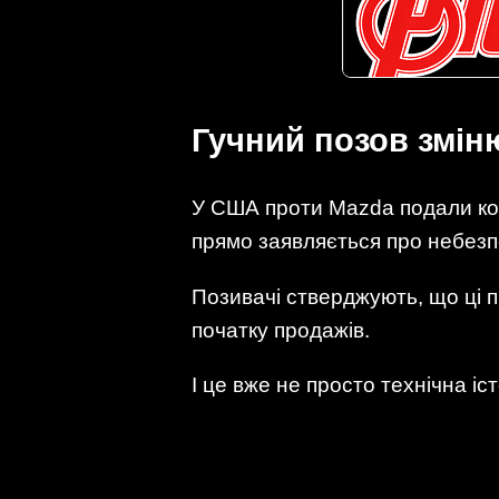
Гучний позов змін
У США проти Mazda подали кол
прямо заявляється про небезпе
Позивачі стверджують, що ці п
початку продажів.
І це вже не просто технічна іс