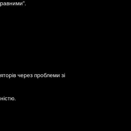
правними”.
яторів через проблеми зі
вністю.