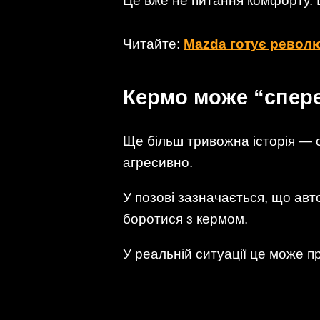
Це вже не питання комфорту. 
Читайте:
Mazda готує револю
Кермо може “спере
Ще більш тривожна історія — с
агресивно.
У позові зазначається, що авт
боротися з кермом.
У реальній ситуації це може п