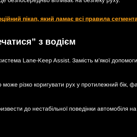
Це безпосередньо впливає на безпеку руху.
ційний пікап, який ламає всі правила сегмент
чатися” з водієм
истема Lane-Keep Assist. Замість м’якої допомог
о може різко коригувати рух у протилежний бік, 
ризвести до нестабільної поведінки автомобіля на