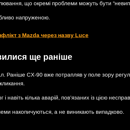
улювання, що окремі проблеми можуть бути “неви
обливо напруженою.
онфлікт з Mazda через назву Luce
вилися ще раніше
л. Раніше CX-90 вже потрапляв у поле зору регул
кликання.
 і навіть кілька аварій, пов’язаних із цією неспра
леми накопичуються, а не виникають випадково.