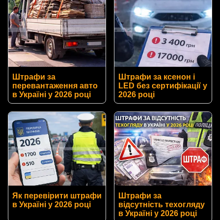
Штрафи за
Штрафи за ксенон і
перевантаження авто
LED без сертифікації у
в Україні у 2026 році
2026 році
Як перевірити штрафи
Штрафи за
в Україні у 2026 році
відсутність техогляду
в Україні у 2026 році