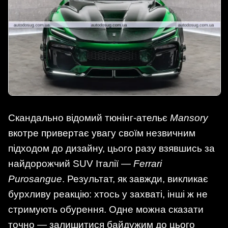
Скандально відомий тюнінг-ательє
Mansory
вкотре привертає увагу своїм незвичним
підходом до дизайну, цього разу взявшись за
найдорожчий SUV Італії —
Ferrari
Purosangue
. Результат, як завжди, викликає
бурхливу реакцію: хтось у захваті, інші ж не
стримують обурення. Одне можна сказати
точно — залишитися байдужим до цього