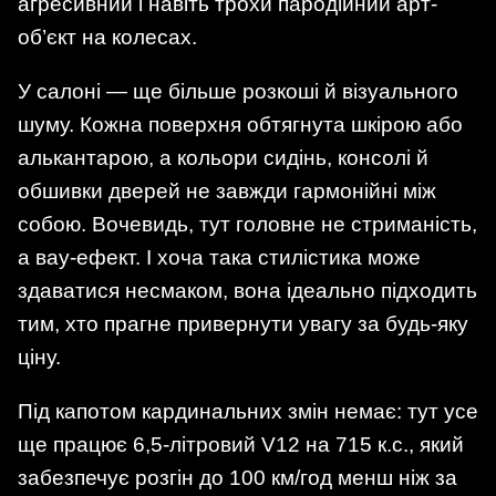
агресивний і навіть трохи пародійний арт-
об’єкт на колесах.
У салоні — ще більше розкоші й візуального
шуму. Кожна поверхня обтягнута шкірою або
алькантарою, а кольори сидінь, консолі й
обшивки дверей не завжди гармонійні між
собою. Вочевидь, тут головне не стриманість,
а вау-ефект. І хоча така стилістика може
здаватися несмаком, вона ідеально підходить
тим, хто прагне привернути увагу за будь-яку
ціну.
Під капотом кардинальних змін немає: тут усе
ще працює 6,5-літровий V12 на 715 к.с., який
забезпечує розгін до 100 км/год менш ніж за