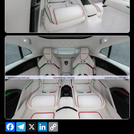
Facebook
Telegram
X
LinkedIn
Copy
Link