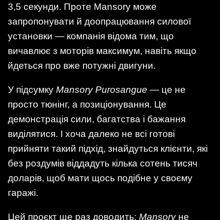
3,5 секунди. Проте Mansory може
запропонувати й доопрацювання силової
установки — компанія відома тим, що
вичавлює з моторів максимум, навіть якщо
йдеться про вже потужні двигуни.
У підсумку
Mansory Purosangue
— це не
просто тюнінг, а позиціонування. Це
демонстрація сили, багатства і бажання
виділятися. І хоча далеко не всі готові
прийняти такий підхід, знайдуться клієнти, які
без роздумів віддадуть кілька сотень тисяч
доларів, щоб мати щось подібне у своєму
гаражі.
Цей проєкт ще раз доводить:
Mansory
не