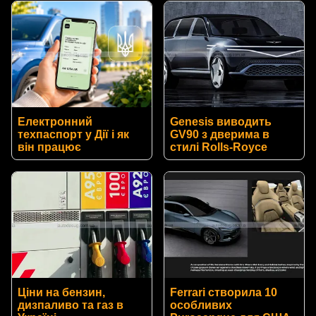
Електронний
Genesis виводить
техпаспорт у Дії і як
GV90 з дверима в
він працює
стилі Rolls-Royce
Ціни на бензин,
Ferrari створила 10
дизпаливо та газ в
особливих