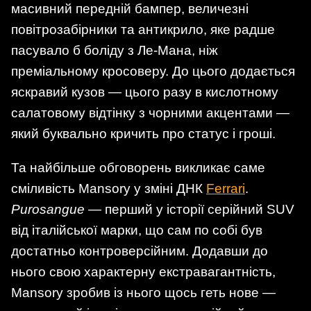
масивний передній бампер, величезні
повітрозабірники та антикрило, яке радше
пасувало б боліду з Ле-Мана, ніж
преміальному кросоверу. До цього додається
яскравий кузов — цього разу в кислотному
салатовому відтінку з чорними акцентами —
який буквально кричить про статус і гроші.
Та найбільше обговорень викликає саме
сміливість Mansory у зміні ДНК
Ferrari
.
Purosangue
— перший у історії серійний SUV
від італійської марки, що сам по собі був
достатньо контроверсійним. Додавши до
нього свою характерну екстравагантність,
Mansory зробив із нього щось геть нове —