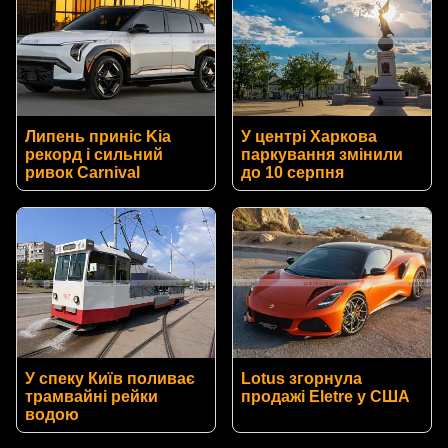
Липень приніс Kia
У центрі Харкова
рекорд і сильний
паркування змінили
ривок Carnival
до 10 серпня
У спеку Київ поливає
Lotus згорнула
трамвайні рейки
продажі Eletre у США
водою