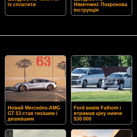
їх сплатити
Німеччині: Покрокова
інструкція
Новий Mercedes-AMG
Ford вивів Fathom і
GT 53 став тихішим і
втримав ціну нижче
дешевшим
$30 000