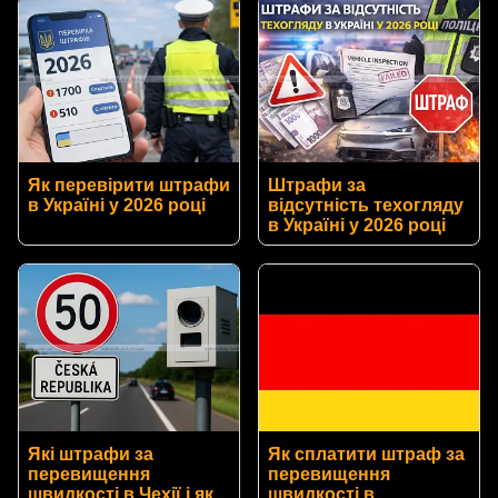
Як перевірити штрафи
Штрафи за
в Україні у 2026 році
відсутність техогляду
в Україні у 2026 році
Які штрафи за
Як сплатити штраф за
перевищення
перевищення
швидкості в Чехії і як
швидкості в