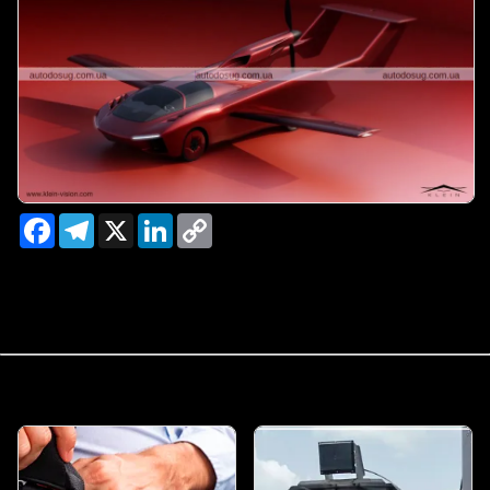
Facebook
Telegram
X
LinkedIn
Copy
Link