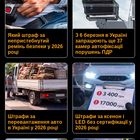
Який штраф за
З 6 березня в Україні
непристебнутий
запрацюють ще 37
ремінь безпеки у 2026
камер автофіксації
році
порушень ПДР
Штрафи за
Штрафи за ксенон і
перевантаження авто
LED без сертифікації у
в Україні у 2026 році
2026 році