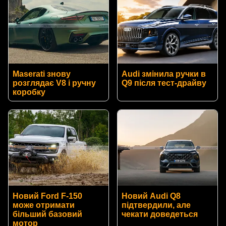
Maserati знову
Audi змінила ручки в
розглядає V8 і ручну
Q9 після тест-драйву
коробку
Новий Ford F-150
Новий Audi Q8
може отримати
підтвердили, але
більший базовий
чекати доведеться
мотор