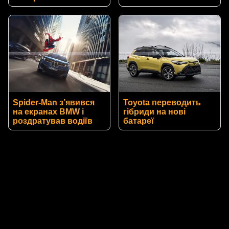
Spider-Man з’явився
Toyota переводить
на екранах BMW і
гібриди на нові
роздратував водіїв
батареї