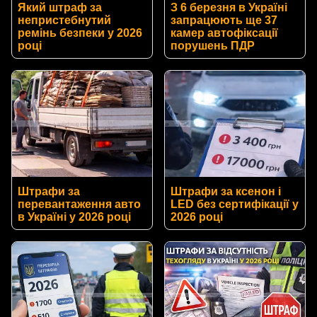
Який штраф за
З 6 березня в Україні
непристебнутий
запрацюють ще 37
ремінь безпеки у 2026
камер автофіксації
році
порушень ПДР
Штрафи за
Штрафи за ксенон і
перевантаження авто
LED без сертифікації у
в Україні у 2026 році
2026 році