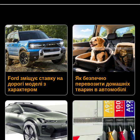
Ford зміщує ставку на
Як безпечно
дорогі моделі з
перевозити домашніх
характером
тварин в автомобілі