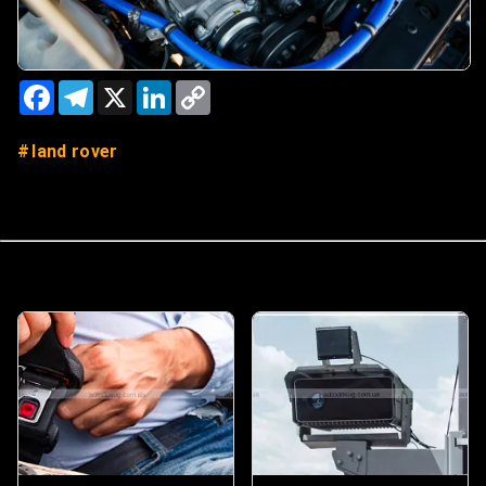
Facebook
Telegram
X
LinkedIn
Copy
Link
land rover