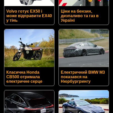
Volvo готує EX50 і
Ціни на бензин,
може відправити EX40
дизпаливо та газ в
у тінь
Україні
Класична Honda
Електричний BMW M3
CB500 отримала
показався на
електричне серце
Нюрбургрингу