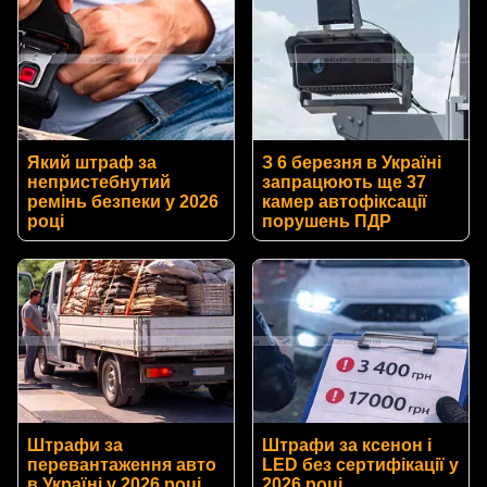
Який штраф за
З 6 березня в Україні
непристебнутий
запрацюють ще 37
ремінь безпеки у 2026
камер автофіксації
році
порушень ПДР
Штрафи за
Штрафи за ксенон і
перевантаження авто
LED без сертифікації у
в Україні у 2026 році
2026 році