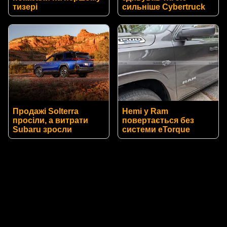
тизері
сильніше Cybertruck
Продажі Solterra
Hemi у Ram
просіли, а витрати
повертається без
Subaru зросли
системи eTorque