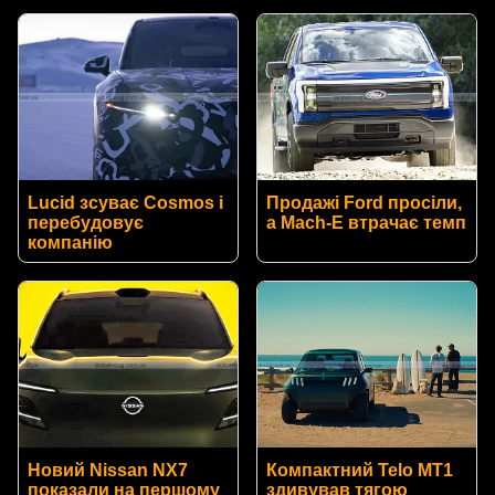
Lucid зсуває Cosmos і
Продажі Ford просіли,
перебудовує
а Mach-E втрачає темп
компанію
Новий Nissan NX7
Компактний Telo MT1
показали на першому
здивував тягою