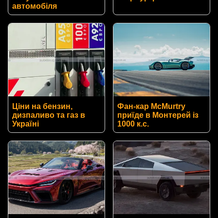
автомобіля
Ціни на бензин,
Фан-кар McMurtry
дизпаливо та газ в
приїде в Монтерей із
Україні
1000 к.с.