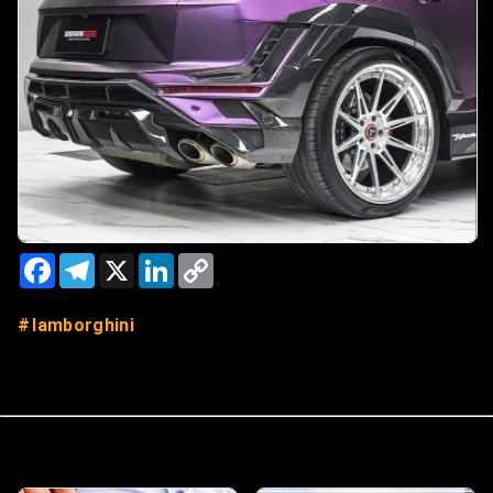
Facebook
Telegram
X
LinkedIn
Copy
Link
lamborghini