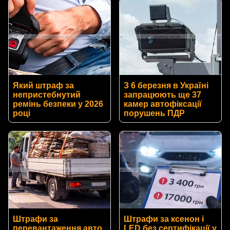
Який штраф за
З 6 березня в Україні
непристебнутий
запрацюють ще 37
ремінь безпеки у 2026
камер автофіксації
році
порушень ПДР
Штрафи за
Штрафи за ксенон і
перевантаження авто
LED без сертифікації у