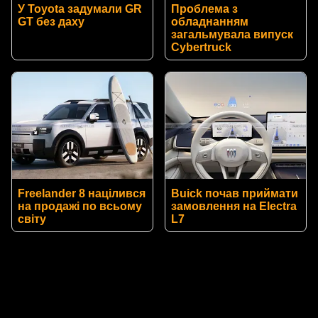
У Toyota задумали GR
Проблема з
GT без даху
обладнанням
загальмувала випуск
Cybertruck
Freelander 8 націлився
Buick почав приймати
на продажі по всьому
замовлення на Electra
світу
L7