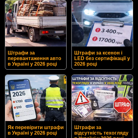
Штрафи за
Штрафи за ксенон і
перевантаження авто
LED без сертифікації у
в Україні у 2026 році
2026 році
Як перевірити штрафи
Штрафи за
в Україні у 2026 році
відсутність техогляду