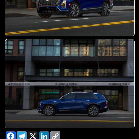
Facebook
Telegram
X
LinkedIn
Copy
Link