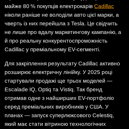
майже 80 % покупців електрокарів
Cadillac
ніколи раніше не володіли авто цієї марки, а
чверть із них перейшла з Tesla. Це свідчить
не лише про вдалу маркетингову кампанію, а
й про реальну конкурентоспроможність
Cadillac у преміальному EV-сегменті.
Для закріплення результату Cadillac активно
розширює електричну лінійку. У 2025 році
стартували продажі ще трьох моделей —
Escalade IQ, Optiq та Vistiq. Так бренд
отримав одне з найширших EV-портфоліо
серед преміальних виробників у США. У
планах — запуск суперлюксового Celestiq,
який має стати вітриною технологічних