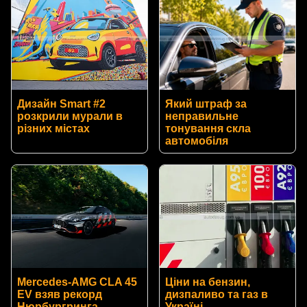
Дизайн Smart #2
Який штраф за
розкрили мурали в
неправильне
різних містах
тонування скла
автомобіля
Mercedes-AMG CLA 45
Ціни на бензин,
EV взяв рекорд
дизпаливо та газ в
Нюрбургринга
Україні