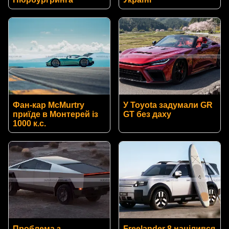
Фан-кар McMurtry
У Toyota задумали GR
приїде в Монтерей із
GT без даху
1000 к.с.
Проблема з
Freelander 8 націлився