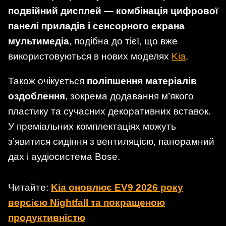
подвійний дисплей — комбінація цифрової
панелі приладів і сенсорного екрана
мультимедіа
, подібна до тієї, що вже
використовуються в нових моделях
Kia
.
Також очікується
поліпшення матеріалів
оздоблення
, зокрема додавання м’якого
пластику та сучасних декоративних вставок.
У преміальних комплектаціях можуть
з’явитися сидіння з вентиляцією, панорамний
дах і аудіосистема Bose.
Читайте:
Kia оновлює EV9 2026 року
версією Nightfall та покращеною
продуктивністю