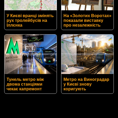
У Києві вранці змінять
На «Золотих Воротах»
рух тролейбусів на
показали виставку
Іллєнка
про незалежність
Тунель метро між
Метро на Виноградар
двома станціями
у Києві знову
чекає капремонт
коригують