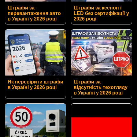
Штрафи за
Штрафи за ксенон і
перевантаження авто
LED без сертифікації у
в Україні у 2026 році
2026 році
Як перевірити штрафи
Штрафи за
в Україні у 2026 році
відсутність техогляду
в Україні у 2026 році