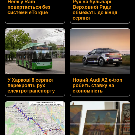
Hemi у Ram
Рух на бульварі
повертається без
Верховної Ради
системи eTorque
обмежать до кінця
серпня
У Харкові 8 серпня
Новий Audi A2 e-tron
перекроять рух
робить ставку на
електротранспорту
економність