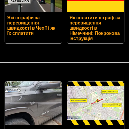
Які штрафи за
Як сплатити штраф за
перевищення
перевищення
швидкості в Чехії і як
швидкості в
їх сплатити
Німеччині: Покрокова
інструкція