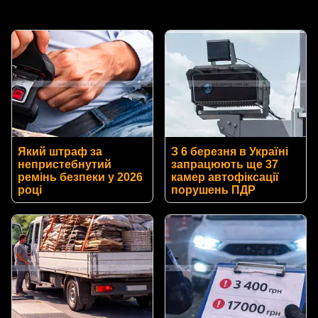
Який штраф за
З 6 березня в Україні
непристебнутий
запрацюють ще 37
ремінь безпеки у 2026
камер автофіксації
році
порушень ПДР