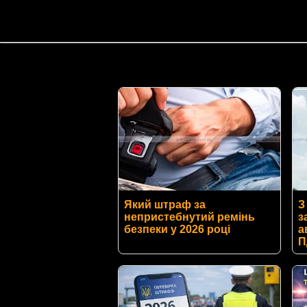
Який штраф за
З
непристебнутий ремінь
з
безпеки у 2026 році
а
П