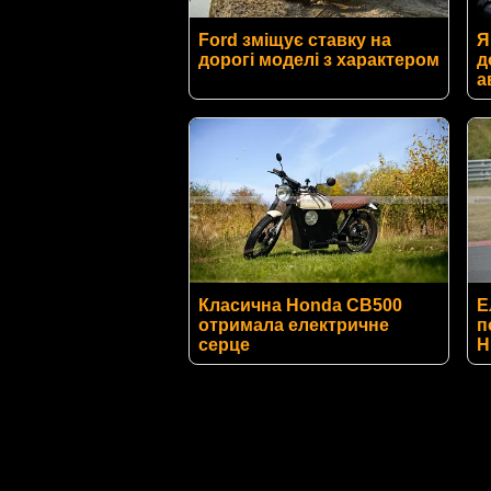
Ford зміщує ставку на
Я
дорогі моделі з характером
д
а
Класична Honda CB500
Е
отримала електричне
п
серце
Н