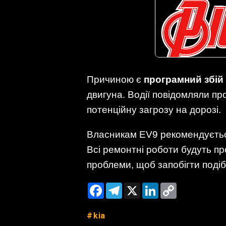
Причиною є
програмний збій
двигуна. Водії повідомляли п
потенційну загрозу на дорозі.
Власникам EV9 рекомендуєтьс
Всі ремонтні роботи будуть п
проблеми, щоб запобігти поді
Facebook
Telegram
X
LinkedIn
Copy
Link
kia