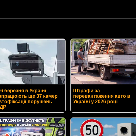
 6 березня в Україні
Штрафи за
апрацюють ще 37 камер
перевантаження авто в
втофіксації порушень
Україні у 2026 році
ДР