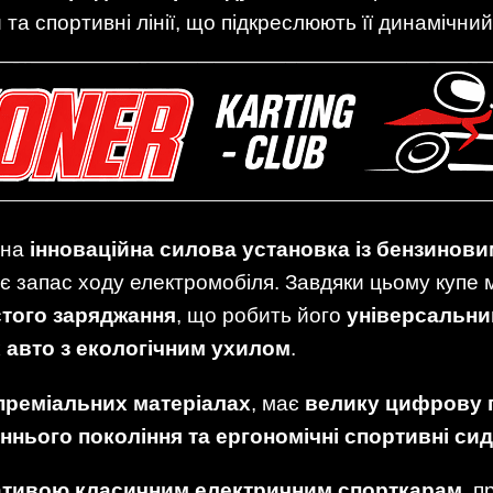
 та спортивні лінії, що підкреслюють її динамічни
ена
інноваційна силова установка із бензинов
ує запас ходу електромобіля. Завдяки цьому купе
астого заряджання
, що робить його
універсальни
 авто з екологічним ухилом
.
преміальних матеріалах
, має
велику цифрову п
нього покоління та ергономічні спортивні сид
ативою класичним електричним спорткарам
, 