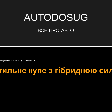
AUTODOSUG
ВСЕ ПРО АВТО
ібридною силовою установкою
стильне купе з гібридною с