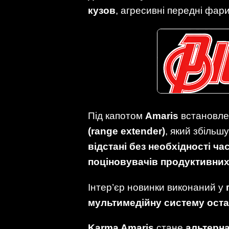
кузов
, агресивні передні фари
Під капотом
Amaris
встановл
(range extender)
, який збільш
відстані без необхідності ч
поціновувачів продуктивних
Інтер’єр новинки виконаний у
мультимедійну систему остан
Karma Amaris
стане
альтерн