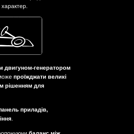
й характер.
им двигуном-генератором
 може
проїжджати великі
м рішенням для
анель приладів,
іння
.
пропонуючи
баланс між