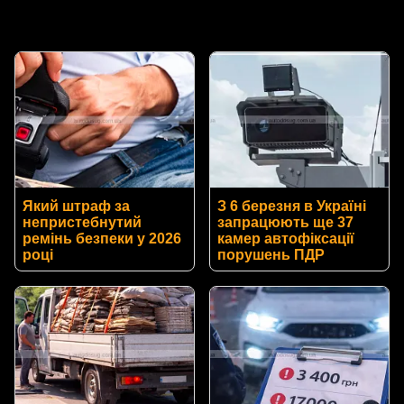
Який штраф за
З 6 березня в Україні
непристебнутий
запрацюють ще 37
ремінь безпеки у 2026
камер автофіксації
році
порушень ПДР