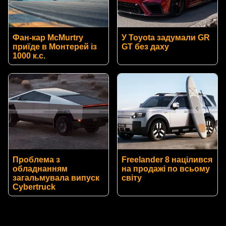
Фан-кар McMurtry
У Toyota задумали GR
приїде в Монтерей із
GT без даху
1000 к.с.
Проблема з
Freelander 8 націлився
обладнанням
на продажі по всьому
загальмувала випуск
світу
Cybertruck