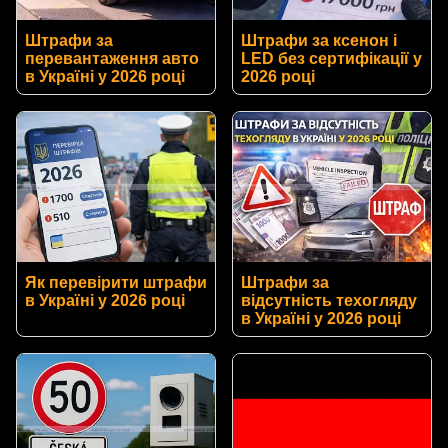
Штрафи за
Штрафи за ксенон і
перевантаження авто
LED без сертифікації у
в Україні у 2026 році
2026 році
Як перевірити штрафи
Штрафи за
в Україні у 2026 році
відсутність техогляду
в Україні у 2026 році