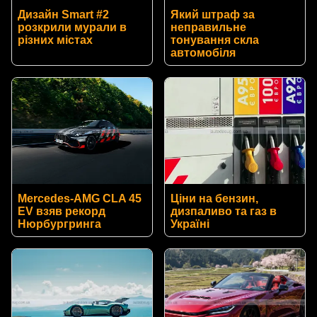
Дизайн Smart #2
Який штраф за
розкрили мурали в
неправильне
різних містах
тонування скла
автомобіля
Mercedes-AMG CLA 45
Ціни на бензин,
EV взяв рекорд
дизпаливо та газ в
Нюрбургринга
Україні