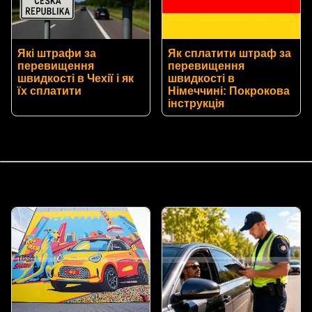
Які штрафи за
Як сплатити штраф за
перевищення
перевищення
швидкості в Чехії і як
швидкості в
їх сплатити
Німеччині: Покрокова
інструкція