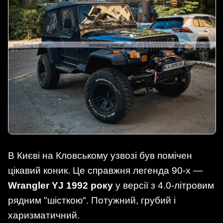
В Києві на Кловському узвозі був помічен
цікавий коник. Це справжня легенда 90-х —
Wrangler YJ 1992 року
у версії з 4.0-літровим
рядним "шісткою". Потужний, грубий і
харизматичний.