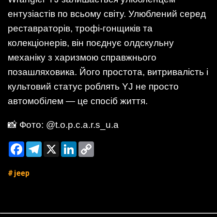
ентузіастів по всьому світу. Улюблений серед
реставраторів, трофі-гонщиків та
колекціонерів, він поєднує олдскульну
механіку з харизмою справжнього
позашляховика. Його простота, витривалість і
культовий статус роблять YJ не просто
автомобілем — це спосіб життя.
📸 Фото: @t.o.p.c.a.r.s_u.a
Facebook
Telegram
X
LinkedIn
Copy
Link
jeep