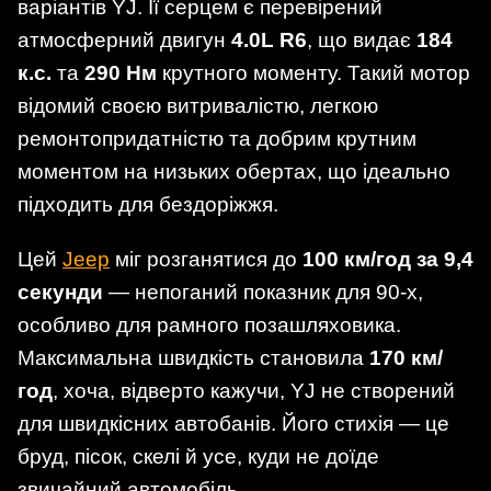
варіантів YJ. Її серцем є перевірений
атмосферний двигун
4.0L R6
, що видає
184
к.с.
та
290 Нм
крутного моменту. Такий мотор
відомий своєю витривалістю, легкою
ремонтопридатністю та добрим крутним
моментом на низьких обертах, що ідеально
підходить для бездоріжжя.
Цей
Jeep
міг розганятися до
100 км/год за 9,4
секунди
— непоганий показник для 90-х,
особливо для рамного позашляховика.
Максимальна швидкість становила
170 км/
год
, хоча, відверто кажучи, YJ не створений
для швидкісних автобанів. Його стихія — це
бруд, пісок, скелі й усе, куди не доїде
звичайний автомобіль.