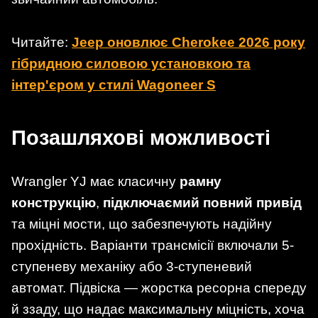
Читайте:
Jeep оновлює Cherokee 2026 року
гібридною силовою установкою та
інтер'єром у стилі Wagoneer S
Позашляхові можливості
Wrangler YJ має класичну
рамну
конструкцію
,
підключаємий повний привід
та міцні мости, що забезпечують надійну
прохідність. Варіанти трансмісії включали 5-
ступеневу механіку або 3-ступеневий
автомат. Підвіска — жорстка ресорна спереду
й ззаду, що надає максимальну міцність, хоча