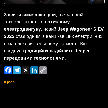
Завдяки
зниженню ціни
, покращеній
технологічності та
потужному
електродвигуну
, новий
Jeep Wagoneer S EV
2025
стає одним із найцікавіших електричних
позашляховиків у своєму сегменті. Він
поєднує
традиційну надійність Jeep з
передовими технологіями
.
Facebook
Telegram
X
LinkedIn
Copy
Link
jeep