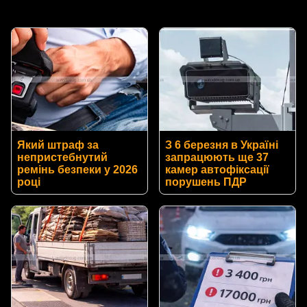
Який штраф за
З 6 березня в Україні
непристебнутий
запрацюють ще 37
ремінь безпеки у 2026
камер автофіксації
році
порушень ПДР