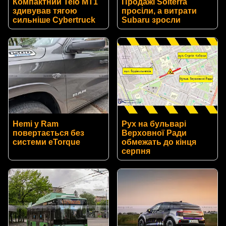
Компактний Telo MT1
Продажі Solterra
здивував тягою
просіли, а витрати
сильніше Cybertruck
Subaru зросли
Hemi у Ram
Рух на бульварі
повертається без
Верховної Ради
системи eTorque
обмежать до кінця
серпня