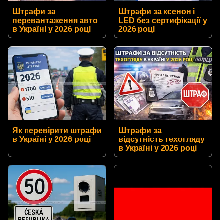
Штрафи за
Штрафи за ксенон і
перевантаження авто
LED без сертифікації у
в Україні у 2026 році
2026 році
Як перевірити штрафи
Штрафи за
в Україні у 2026 році
відсутність техогляду
в Україні у 2026 році