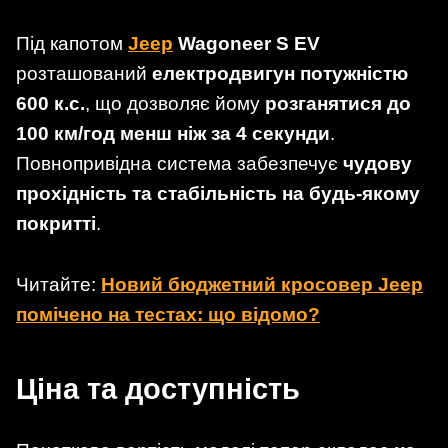
Під капотом
Jeep
Wagoneer S EV
розташований
електродвигун потужністю
600 к.с.
, що дозволяє йому
розганятися до
100 км/год менш ніж за 4 секунди
.
Повнопривідна система забезпечує
чудову
прохідність та стабільність на будь-якому
покритті
.
Читайте:
Новий бюджетний кросовер Jeep
помічено на тестах: що відомо?
Ціна та доступність