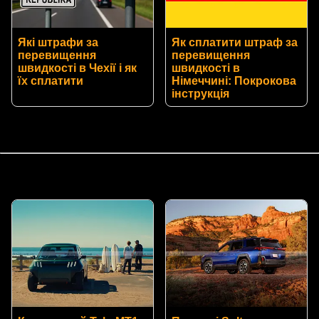
Які штрафи за
Як сплатити штраф за
перевищення
перевищення
швидкості в Чехії і як
швидкості в
їх сплатити
Німеччині: Покрокова
інструкція