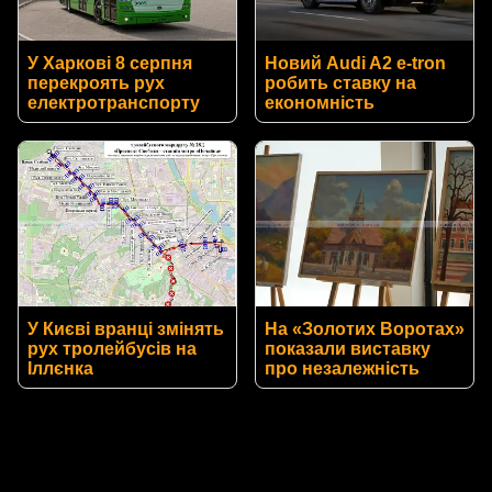
У Харкові 8 серпня
Новий Audi A2 e-tron
перекроять рух
робить ставку на
електротранспорту
економність
У Києві вранці змінять
На «Золотих Воротах»
рух тролейбусів на
показали виставку
Іллєнка
про незалежність