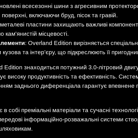
ановлені всесезонні шини з агресивним протекто
 поверхні, включаючи бруд, пісок та гравій.
і металеві пластини захищають важливі компонент
о кам'янистій місцевості.
елементи
: Overland Edition вирізняється спеціал
кузова та інтер'єру, що підкреслюють її пригодни
 Edition знаходиться потужний 3.0-літровий двигун
ує високу продуктивність та ефективність. Систе
ванням заднього диференціала гарантує впевнене 
 в собі преміальні матеріали та сучасні технологі
а передові інформаційно-розважальні системи ств
шляховикам.