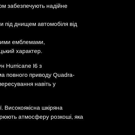
ром забезпечують надійне
и під днищем автомобіля від
ьними емблемами,
цький характер.
 Hurricane I6 з
ма повного приводу Quadra-
пересування навіть у
ї. Високоякісна шкіряна
орюють атмосферу розкоші, яка