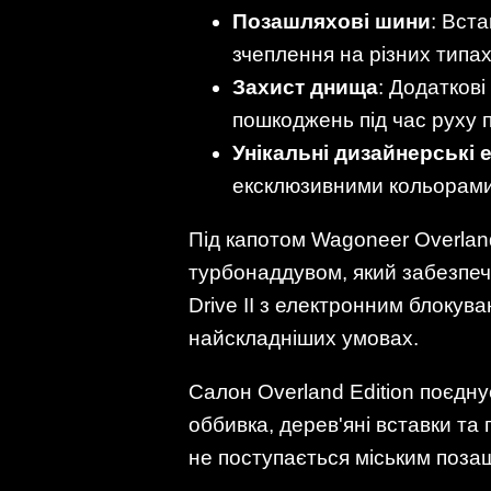
Позашляхові шини
: Вст
зчеплення на різних типах
Захист днища
: Додатков
пошкоджень під час руху п
Унікальні дизайнерські 
ексклюзивними кольорами 
Під капотом Wagoneer Overland
турбонаддувом, який забезпеч
Drive II з електронним блоку
найскладніших умовах.
Салон Overland Edition поєднує
оббивка, дерев'яні вставки т
не поступається міським поза