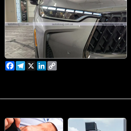
Facebook
Telegram
X
LinkedIn
Copy
Link