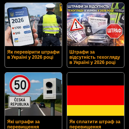
Як перевірити штрафи
Штрафи за
в Україні у 2026 році
відсутність техогляду
в Україні у 2026 році
Які штрафи за
Як сплатити штраф за
перевищення
перевищення