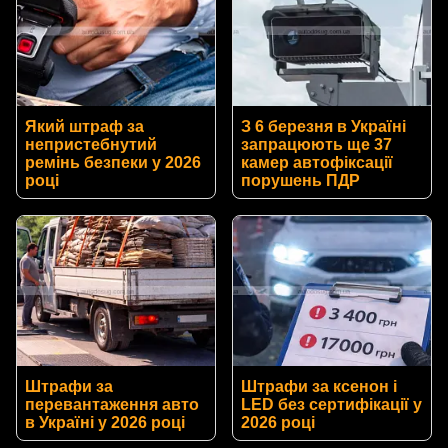
Який штраф за
З 6 березня в Україні
непристебнутий
запрацюють ще 37
ремінь безпеки у 2026
камер автофіксації
році
порушень ПДР
Штрафи за
Штрафи за ксенон і
перевантаження авто
LED без сертифікації у
в Україні у 2026 році
2026 році