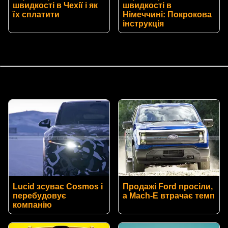
швидкості в Чехії і як
швидкості в
їх сплатити
Німеччині: Покрокова
інструкція
Lucid зсуває Cosmos і
Продажі Ford просіли,
перебудовує
а Mach-E втрачає темп
компанію