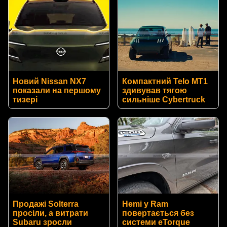
Новий Nissan NX7
Компактний Telo MT1
показали на першому
здивував тягою
тизері
сильніше Cybertruck
Продажі Solterra
Hemi у Ram
просіли, а витрати
повертається без
Subaru зросли
системи eTorque