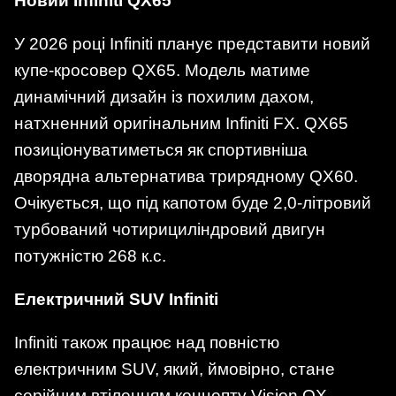
Новий Infiniti QX65
У 2026 році Infiniti планує представити новий
купе-кросовер QX65. Модель матиме
динамічний дизайн із похилим дахом,
натхненний оригінальним Infiniti FX. QX65
позиціонуватиметься як спортивніша
дворядна альтернатива трирядному QX60.
Очікується, що під капотом буде 2,0-літровий
турбований чотирициліндровий двигун
потужністю 268 к.с.
Електричний SUV Infiniti
Infiniti також працює над повністю
електричним SUV, який, ймовірно, стане
серійним втіленням концепту Vision QX