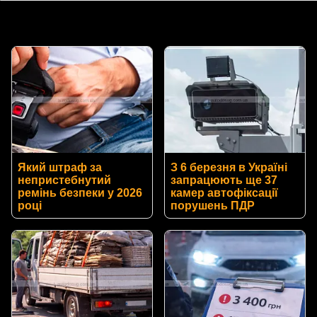
Який штраф за
З 6 березня в Україні
непристебнутий
запрацюють ще 37
ремінь безпеки у 2026
камер автофіксації
році
порушень ПДР