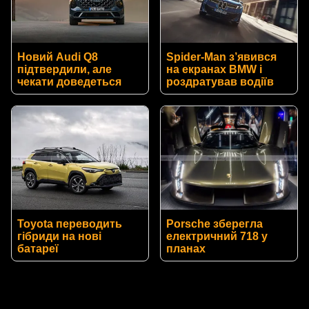
Новий Audi Q8
Spider-Man з’явився
підтвердили, але
на екранах BMW і
чекати доведеться
роздратував водіїв
Toyota переводить
Porsche зберегла
гібриди на нові
електричний 718 у
батареї
планах