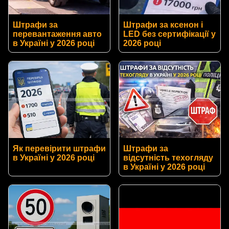
Штрафи за
Штрафи за ксенон і
перевантаження авто
LED без сертифікації у
в Україні у 2026 році
2026 році
Як перевірити штрафи
Штрафи за
в Україні у 2026 році
відсутність техогляду
в Україні у 2026 році