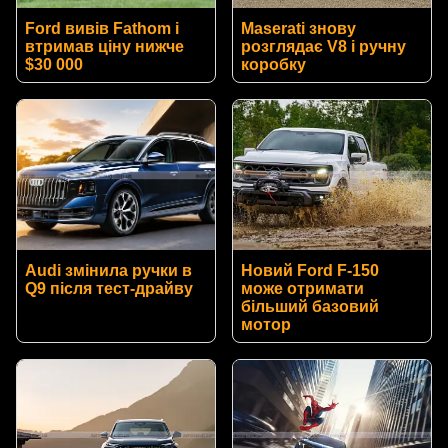
Ford вивів Fathom і
Maserati знову
втримав ціну нижче
розглядає V8 і ручну
$30 000
коробку
Audi змінила ручки в
Новий Ford F-150
Q9 після тест-драйву
може отримати
більший базовий
мотор