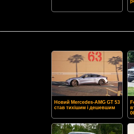
р
Новий Mercedes-AMG GT 53
F
став тихішим і дешевшим
в
0