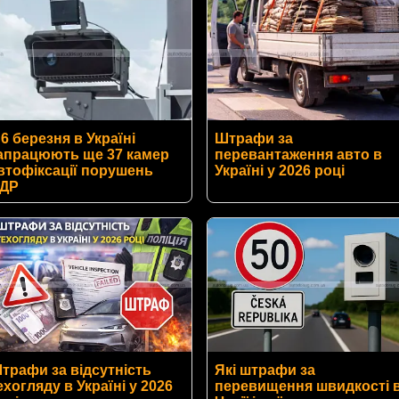
 6 березня в Україні
Штрафи за
апрацюють ще 37 камер
перевантаження авто в
втофіксації порушень
Україні у 2026 році
ДР
трафи за відсутність
Які штрафи за
ехогляду в Україні у 2026
перевищення швидкості 