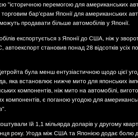
ією "історичною перемогою для американських авт
торговим бар'єрам Японії для американських авт
можуть продавати більше автомобілів у Японії.
білів експортується з Японії до США, ніж у звор
C, автоекспорт становив понад 28 відсотків усіх 
етройта була менш ентузіастичною щодо цієї уго
ода, яка встановлює нижче мито для японських імп
ьких компонентів, ніж мито на автомобілі, виготов
х компонентів, є поганою угодою для американсь
".
штували їй 1,1 мільярда доларів у другому кварт
інця року. Угода між США та Японією додає болю д