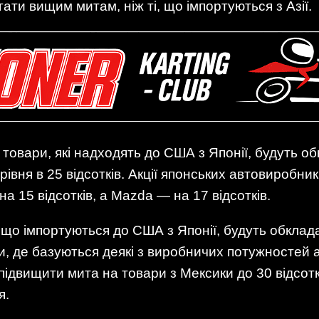
ати вищим митам, ніж ті, що імпортуються з Азії.
товари, які надходять до США з Японії, будуть об
івня в 25 відсотків. Акції японських автовиробникі
на 15 відсотків, а Mazda — на 17 відсотків.
 що імпортуються до США з Японії, будуть обклад
и, де базуються деякі з виробничих потужностей 
двищити мита на товари з Мексики до 30 відсоткі
я.