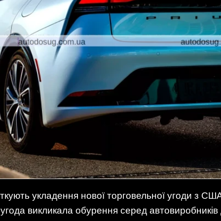
яткують укладення нової торговельної угоди з СШ
угода викликала обурення серед автовиробників Д