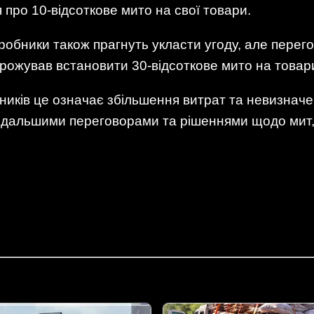
про 10-відсоткове мито на свої товари.
робники також прагнуть укласти угоду, але перег
рожував встановити 30-відсоткове мито на товар
иків це означає збільшення витрат та невизначе
дальшими переговорами та рішеннями щодо мит, 