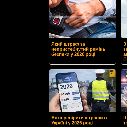
Який штраф за
З
непристебнутий ремінь
з
безпеки у 2026 році
а
П
Як перевірити штрафи в
Ш
Україні у 2026 році
т