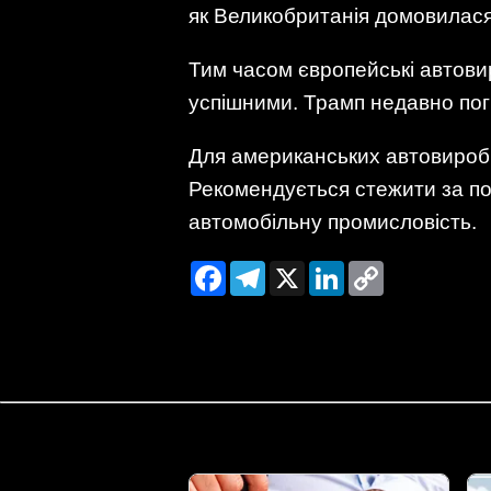
як Великобританія домовилася 
Тим часом європейські автови
успішними. Трамп недавно пог
Для американських автовиробн
Рекомендується стежити за по
автомобільну промисловість.
Facebook
Telegram
X
LinkedIn
Copy
Link