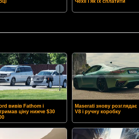
оці
Чехії і як їх сплатити
ord вивів Fathom і
Maserati знову розглядає
тримав ціну нижче $30
V8 і ручну коробку
00