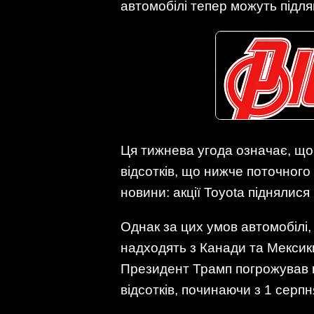
автомобілі тепер можуть підляг
Ця тижнева угода означає, що 
відсотків, що нижче поточного р
новини: акції Toyota піднялися 
Однак за цих умов автомобілі,
надходять з Канади та Мексик
Президент Трамп погрожував пі
відсотків, починаючи з 1 серпн