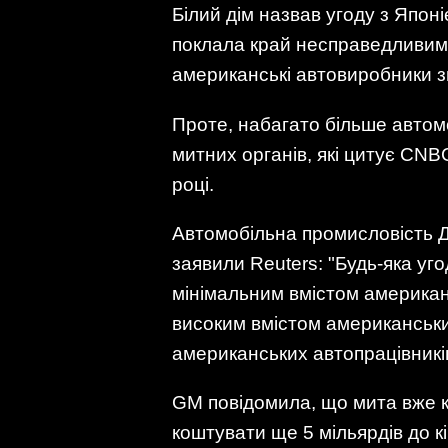
Білий дім назвав угоду з Япон
поклала край несправедливим 
американські автовиробники з
Проте, набагато більше автомо
митних органів, які цитує CNB
році.
Автомобільна промисловість Д
заявили Reuters: "Будь-яка уг
мінімальним вмістом американс
високим вмістом американськи
американських автопрацівників
GM повідомила, що мита вже ко
коштувати ще 5 мільярдів до к