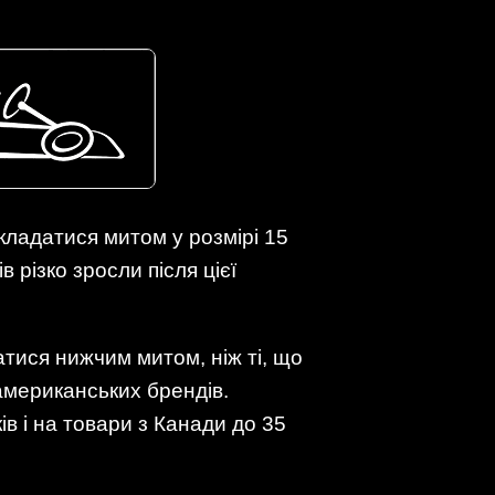
кладатися митом у розмірі 15
в різко зросли після цієї
атися нижчим митом, ніж ті, що
американських брендів.
в і на товари з Канади до 35