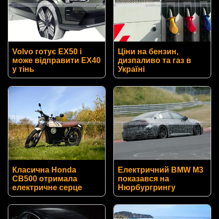
Volvo готує EX50 і
Ціни на бензин,
може відправити EX40
дизпаливо та газ в
у тінь
Україні
Класична Honda
Електричний BMW M3
CB500 отримала
показався на
електричне серце
Нюрбургрингу