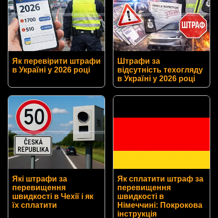
Як перевірити штрафи
Штрафи за
в Україні у 2026 році
відсутність техогляду
в Україні у 2026 році
Які штрафи за
Як сплатити штраф за
перевищення
перевищення
швидкості в Чехії і як
швидкості в
їх сплатити
Німеччині: Покрокова
інструкція