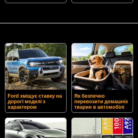
Ford зміщує ставку на
Як безпечно
дорогі моделі з
перевозити домашніх
характером
тварин в автомобілі