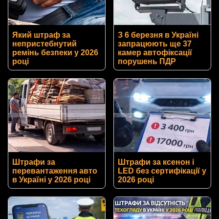
Який штраф за
З 6 березня в Україні
непристебнутий
запрацюють ще 37
ремінь безпеки у 2026
камер автофіксації
році
порушень ПДР
Штрафи за
Штрафи за ксенон і
перевантаження авто
LED без сертифікації у
в Україні у 2026 році
2026 році