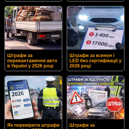
Штрафи за
Штрафи за ксенон і
перевантаження авто
LED без сертифікації у
в Україні у 2026 році
2026 році
Як перевірити штрафи
Штрафи за