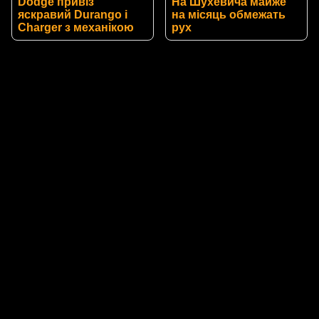
Dodge привіз
На Шухевича майже
яскравий Durango і
на місяць обмежать
Charger з механікою
рух