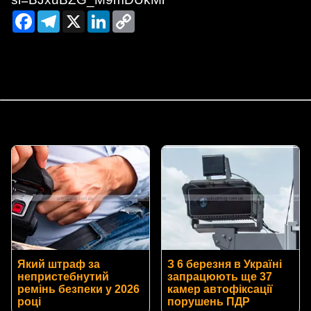
Facebook
Telegram
X
LinkedIn
Copy
Link
Який штраф за
З 6 березня в Україні
непристебнутий
запрацюють ще 37
ремінь безпеки у 2026
камер автофіксації
році
порушень ПДР