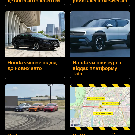
деталі з авто клієнтки
роботаксі в Лас-Вегасі
Honda змінює підхід
Honda змінює курс і
до нових авто
віддає платформу
Tata