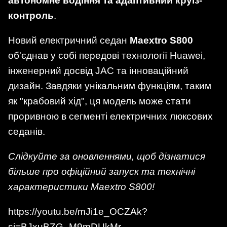
автономне водіння та адаптивний круїз-
контроль
.
Новий електричний седан
Maextro S800
об'єднав у собі передові технології Huawei,
інженерний досвід JAC та інноваційний
дизайн. Завдяки унікальним функціям, таким
як "крабовий хід", ця модель може стати
проривною в сегменті електричних люксових
седанів.
Слідкуйте за оновленнями, щоб дізнатися
більше про офіційний запуск та технічні
характеристики Maextro S800!
https://youtu.be/mJi1e_OCZAk?
si=BJxuBZG_M9mDUkMr