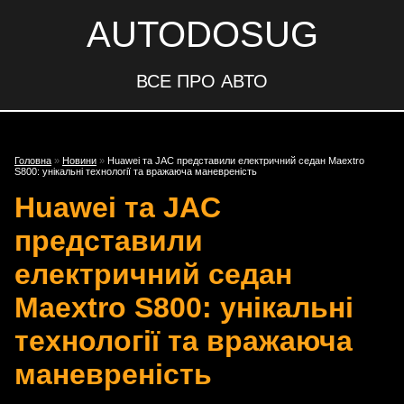
AUTODOSUG
ВСЕ ПРО АВТО
Головна
»
Новини
»
Huawei та JAC представили електричний седан Maextro
S800: унікальні технології та вражаюча маневреність
Huawei та JAC
представили
електричний седан
Maextro S800: унікальні
технології та вражаюча
маневреність