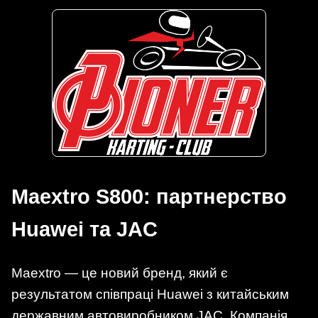
Maextro S800: партнерство
Huawei та JAC
Maextro — це новий бренд, який є
результатом співпраці Huawei з китайським
державним автовиробником JAC. Компанія