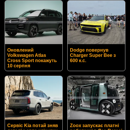
Оновлений
Dodge повернув
Volkswagen Atlas
Charger Super Bee з
Cross Sport покажуть
600 к.с.
10 серпня
Сервіс Kia потай зняв
Zoox запускає платні