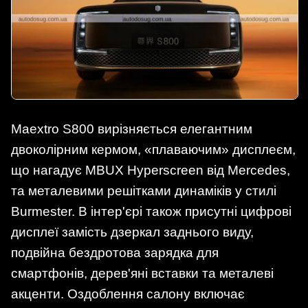
Maextro S800 вирізняється елегантним
двоколірним кермом, «плаваючим» дисплеєм,
що нагадує MBUX Hyperscreen від Mercedes,
та металевими решітками динаміків у стилі
Burmester. В інтер'єрі також присутні цифрові
дисплеї замість дзеркал заднього виду,
подвійна бездротова зарядка для
смартфонів, дерев'яні вставки та металеві
акценти. Оздоблення салону включає