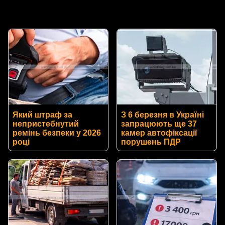
Який штраф за
З 6 березня в Україні
непристебнутий
запрацюють ще 37
ремінь безпеки у 2026
камер автофіксації
році
порушень ПДР