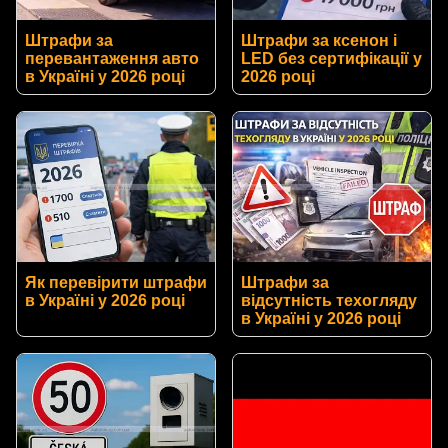
Штрафи за
Штрафи за ксенон і
перевантаження авто
LED без сертифікації у
в Україні у 2026 році
2026 році
Як перевірити штрафи
Штрафи за
в Україні у 2026 році
відсутність техогляду
в Україні у 2026 році