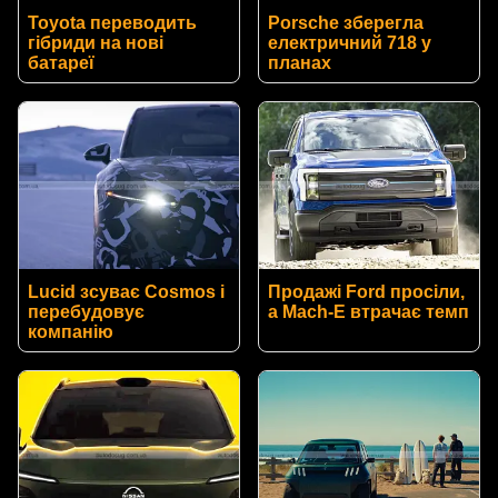
Toyota переводить
Porsche зберегла
гібриди на нові
електричний 718 у
батареї
планах
Lucid зсуває Cosmos і
Продажі Ford просіли,
перебудовує
а Mach-E втрачає темп
компанію