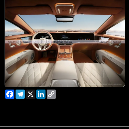
Facebook
Telegram
X
LinkedIn
Copy
Link