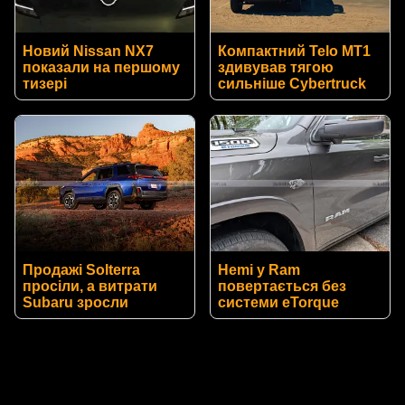
Новий Nissan NX7
Компактний Telo MT1
показали на першому
здивував тягою
тизері
сильніше Cybertruck
Продажі Solterra
Hemi у Ram
просіли, а витрати
повертається без
Subaru зросли
системи eTorque