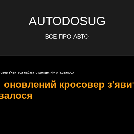
AUTODOSUG
ВСЕ ПРО АВТО
вер з'явиться набагато раніше, ніж очікувалося
: оновлений кросовер з'яви
увалося