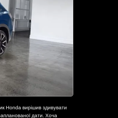
ник Honda вирішив здивувати
апланованої дати. Хоча