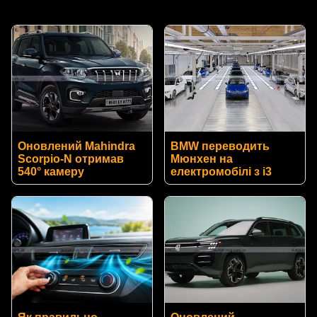
Оновлений Mahindra
BMW переводить
Scorpio-N отримав
Мюнхен на
540° камеру
електромобілі з i3