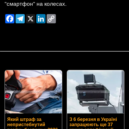
"смартфон" на колесах.
Facebook
Telegram
X
LinkedIn
Copy
Link
Який штраф за
З 6 березня в Україні
непристебнутий
запрацюють ще 37