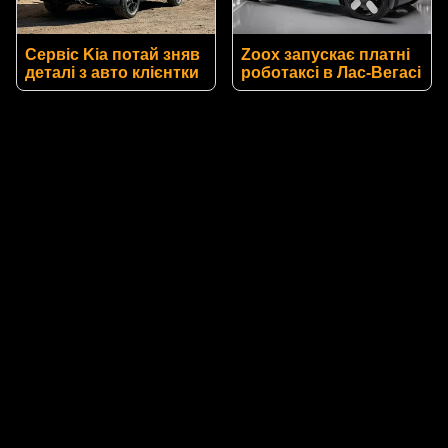
Сервіс Kia потай зняв
Zoox запускає платні
деталі з авто клієнтки
роботаксі в Лас-Вегасі