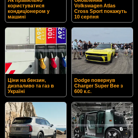
Як правильно
Оновлений
користуватися
Volkswagen Atlas
кондиціонером у
Cross Sport покажуть
машині
10 серпня
Ціни на бензин,
Dodge повернув
дизпаливо та газ в
Charger Super Bee з
Україні
600 к.с.