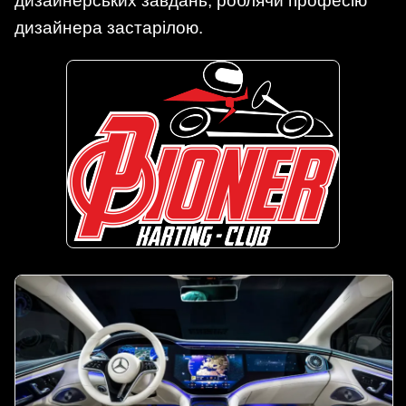
дизайнерських завдань, роблячи професію
дизайнера застарілою.