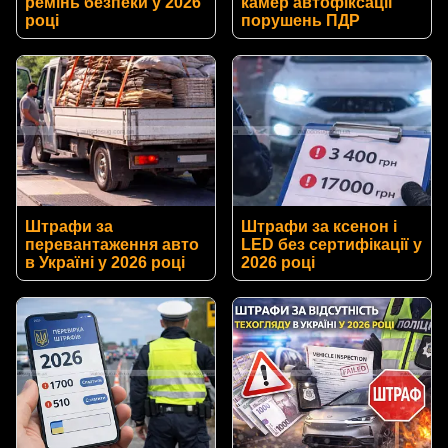
ремінь безпеки у 2026
камер автофіксації
році
порушень ПДР
Штрафи за
Штрафи за ксенон і
перевантаження авто
LED без сертифікації у
в Україні у 2026 році
2026 році