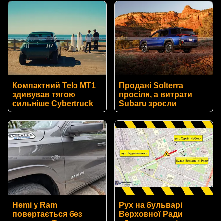
Компактний Telo MT1
Продажі Solterra
здивував тягою
просіли, а витрати
сильніше Cybertruck
Subaru зросли
Hemi у Ram
Рух на бульварі
повертається без
Верховної Ради