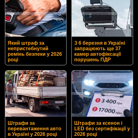
Який штраф за
З 6 березня в Україні
непристебнутий
запрацюють ще 37
ремінь безпеки у 2026
камер автофіксації
році
порушень ПДР
Штрафи за
Штрафи за ксенон і
перевантаження авто
LED без сертифікації у
в Україні у 2026 році
2026 році