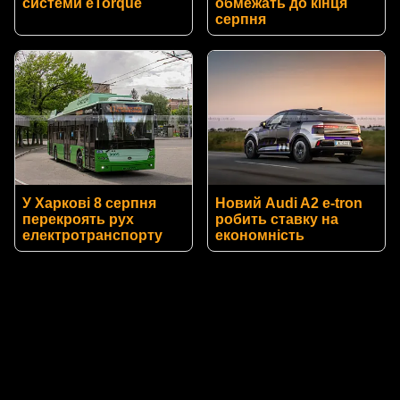
системи eTorque
обмежать до кінця
серпня
У Харкові 8 серпня
Новий Audi A2 e-tron
перекроять рух
робить ставку на
електротранспорту
економність