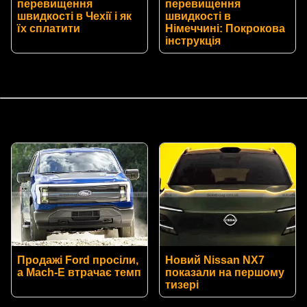
перевищення
перевищення
швидкості в Чехії і як
швидкості в
їх сплатити
Німеччині: Покрокова
інструкція
Продажі Ford просіли,
Новий Nissan NX7
а Mach-E втрачає темп
показали на першому
тизері