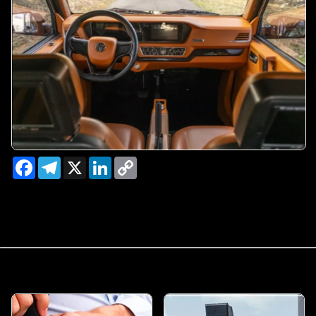
Facebook
Telegram
X
LinkedIn
Copy
Link