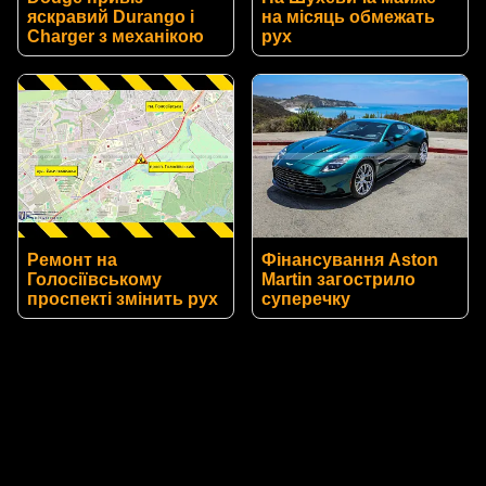
яскравий Durango і
на місяць обмежать
Charger з механікою
рух
Ремонт на
Фінансування Aston
Голосіївському
Martin загострило
проспекті змінить рух
суперечку