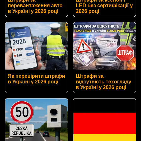
перевантаження авто
LED без сертифікації у
в Україні у 2026 році
2026 році
Як перевірити штрафи
Штрафи за
в Україні у 2026 році
відсутність техогляду
в Україні у 2026 році