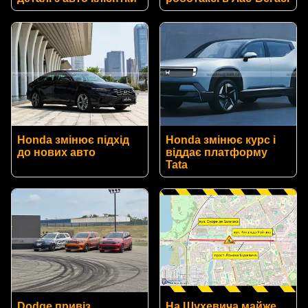
Honda змінює підхід
Honda змінює курс і
до нових авто
віддає платформу
Tata
Dodge привіз
На Шухевича майже