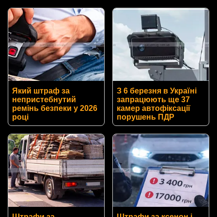
Який штраф за
З 6 березня в Україні
непристебнутий
запрацюють ще 37
ремінь безпеки у 2026
камер автофіксації
році
порушень ПДР
Штрафи за
Штрафи за ксенон і