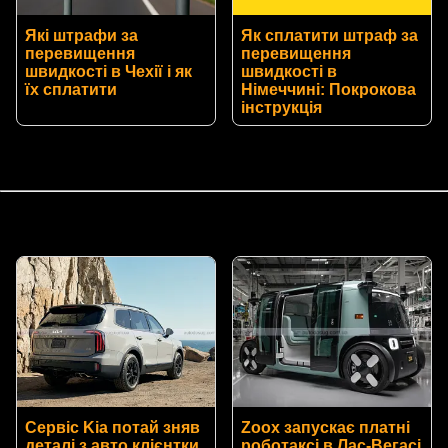
Які штрафи за
Як сплатити штраф за
перевищення
перевищення
швидкості в Чехії і як
швидкості в
їх сплатити
Німеччині: Покрокова
інструкція
Сервіс Kia потай зняв
Zoox запускає платні
деталі з авто клієнтки
роботаксі в Лас-Вегасі