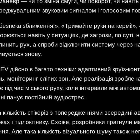
маневр — чи то зміна смуги, чи поворот, чи навіт
реджувальним звуковим сигналом і голосовим по
ебезпека зближення!», «Тримайте руки на кермі!»,
рюється навіть у ситуаціях, де загрози, по суті,
ипинить рух, а спроби відключити систему через 
вується знову.
EV дійсно є багато техніки: адаптивний круїз-кон
, моніторинг сліпих зон. Але реалізація зроблен
 під час міського руху, коли інтервали між автомо
ні панує постійний аудіострес.
кількість стікерів з попередженнями всередині а
ках і підлокітнику. Схоже, розробники прагнули 
ня. Але така кількість візуального шуму також не