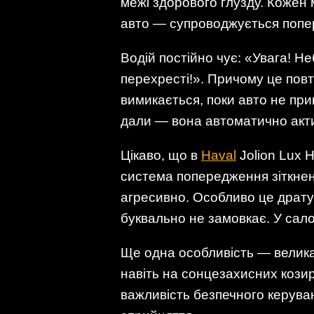
межі здорового глузду. Кожен 
авто — супроводжується попе
Водій постійно чує: «Увага! Н
перехресті!». Причому це повто
вимикається, поки авто не пр
дали — вона автоматично акти
Цікаво, що в
Haval
Jolion Lux H
система попередження зіткнень
агресивно. Особливо це дратує
буквально не замовкає. У сало
Ще одна особливість — велика 
навіть на сонцезахисних козир
важливість безпечного керуван