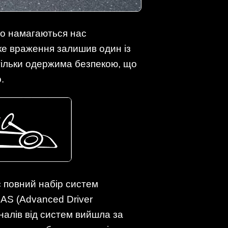
но намагаються нас
ке враження залишив один із
тільки одержима безпекою, що
.
є повний набір систем
DAS (Advanced Driver
гналів від систем вийшла за