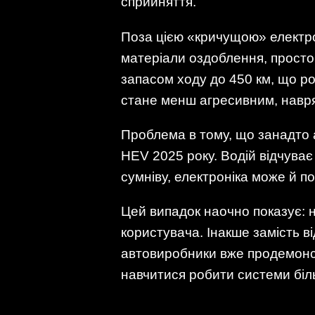
сприйняття.
Поза цією «кричущою» електро
матеріали оздоблення, просто
запасом ходу до 450 км, що ро
стане менш агресивним, навряд
Проблема в тому, що занадто 
HEV 2025 року. Водій відчуває
сумніву, електроніка може й п
Цей випадок наочно показує: н
користувача. Інакше замість в
автовиробники вже продемонст
навчитися робити системи біль