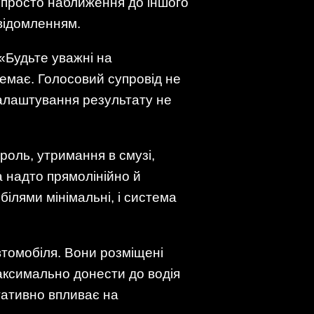
ь просто наближення до іншого
відомленням.
 «Будьте уважні на
 немає. Голосовий супровід не
налаштування результату не
троль, утримання в смузі,
а надто прямолінійно й
білями мінімальні, і система
втомобіля. Вони розміщені
максимально донести до водія
гативно впливає на