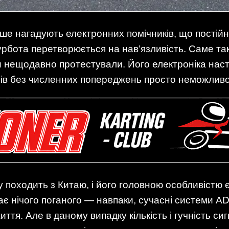
ьше нагадують електронних помічників, що постій
турбота перетворюється на нав’язливість. Саме та
и нещодавно протестували. Його електроніка нас
трів без численних попереджень просто неможливо
у походить з Китаю, і його головною особливістю 
ає нічого поганого — навпаки, сучасні системи A
ття. Але в даному випадку кількість і гучність си