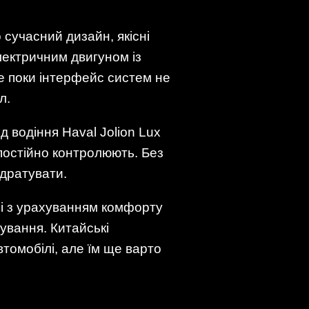
сучасний дизайн, якісні
лектричним двигуном із
ле поки інтерфейс систем не
л.
 водіння Haval Jolion Lux
 постійно контролюють. Без
 дратувати.
ані з урахуванням комфорту
ування. Китайські
омобілі, але їм ще варто