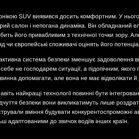
нікою SUV виявився досить комфортним. У нього 
рий салон і непогана динаміка. Він обладнаний е
бить його привабливим з технічної точки зору. А
 чи європейські споживачі оцінять його потенціа
активна система безпеки зменшує задоволення від
 себе не господарем ситуації, а підопічним, якого
овинна допомагати, але вона не має відволікати й
авіть найкращі технології повинні бути інтегров
ідчуття безпеки вони викликатимуть лише роздрат
рували вміння будувати конкурентоспроможні авт
ш адаптованими до звичок водіїв інших країн.