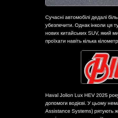
Сучасні автомобілі дедалі біл
убезпечити. Однак інколи ця 
нових китайських SUV, який м
проїхати навіть кілька кіломе
Haval Jolion Lux HEV 2025 рок
допомоги водієві. У цьому нем
Assistance Systems) рятують жи